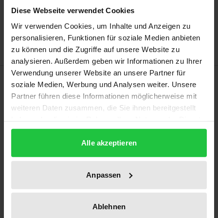
In den Warenkorb
Diese Webseite verwendet Cookies
Zur Wunschliste hinzufügen
Wir verwenden Cookies, um Inhalte und Anzeigen zu
Hinweise zu Versandkosten
personalisieren, Funktionen für soziale Medien anbieten
zu können und die Zugriffe auf unsere Website zu
analysieren. Außerdem geben wir Informationen zu Ihrer
Verwendung unserer Website an unsere Partner für
Beschreibung
soziale Medien, Werbung und Analysen weiter. Unsere
Partner führen diese Informationen möglicherweise mit
Wie sollten öffentliche Auftraggeber das
weiteren Daten zusammen, die Sie ihnen bereitgestellt
haben oder die sie im Rahmen Ihrer Nutzung der Dienste
wirtschaftlichste Angebot bestimmen? Die Arbeit
gesammelt haben.
liefert einen interdisziplinären Orientierungsrahmen
Alle akzeptieren
für recht- und zweckmäßigere Entscheidungen rund
um das Wertungssystem. Sie bestimmt u.a. die
Reichweite der Ex-ante-Bekanntmachungspflicht seit
Anpassen
dem Dimarso-Urteil des EuGH (C-6/15) neu und
definiert „Gewichtung“ mithilfe der Mikroökonomik.
Ablehnen
Steuerungsdefizite werden empirisch plausibilisiert: