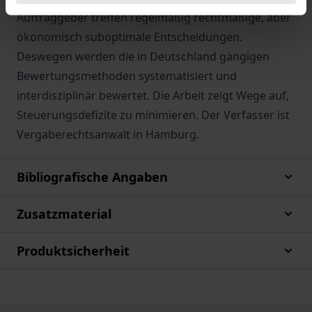
Auftraggeber treffen regelmäßig rechtmäßige, aber
ökonomisch suboptimale Entscheidungen.
Deswegen werden die in Deutschland gängigen
Bewertungsmethoden systematisiert und
interdisziplinär bewertet. Die Arbeit zeigt Wege auf,
Steuerungsdefizite zu minimieren. Der Verfasser ist
Vergaberechtsanwalt in Hamburg.
Bibliografische Angaben
Zusatzmaterial
Produktsicherheit