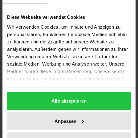
kann die MwSt. an der Kasse variieren.
Diese Webseite verwendet Cookies
In den Warenkorb
Wir verwenden Cookies, um Inhalte und Anzeigen zu
Zur Wunschliste hinzufügen
personalisieren, Funktionen für soziale Medien anbieten
Hinweise zu Versandkosten
zu können und die Zugriffe auf unsere Website zu
analysieren. Außerdem geben wir Informationen zu Ihrer
Verwendung unserer Website an unsere Partner für
soziale Medien, Werbung und Analysen weiter. Unsere
Beschreibung
Partner führen diese Informationen möglicherweise mit
weiteren Daten zusammen, die Sie ihnen bereitgestellt
haben oder die sie im Rahmen Ihrer Nutzung der Dienste
Die Autorin untersucht unter Berücksichtigung der
gesammelt haben.
geplanten Neuerungen durch das Gesetz zur
Alle akzeptieren
Stärkung der Finanzmarktintegrität die
Anforderungen an ein recht- und zweckmäßiges
Anpassen
Handeln des Geschäftsleiters bei der Erstellung von
Jahres- und Konzernabschlüssen. Mit dem Ziel, den