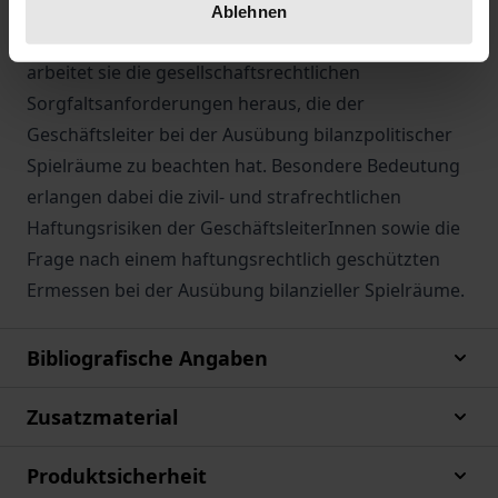
Grenzverlauf zwischen legaler Bilanzpolitik und
Ablehnen
illegaler Bilanzmanipulation zu konkretisieren,
arbeitet sie die gesellschaftsrechtlichen
Sorgfaltsanforderungen heraus, die der
Geschäftsleiter bei der Ausübung bilanzpolitischer
Spielräume zu beachten hat. Besondere Bedeutung
erlangen dabei die zivil- und strafrechtlichen
Haftungsrisiken der GeschäftsleiterInnen sowie die
Frage nach einem haftungsrechtlich geschützten
Ermessen bei der Ausübung bilanzieller Spielräume.
Bibliografische Angaben
Zusatzmaterial
Produktsicherheit