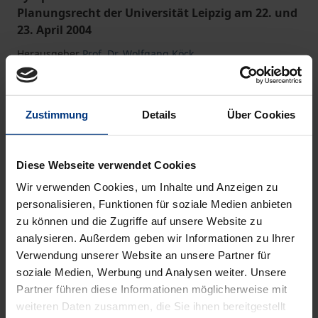
Planungsrecht der Universität Leipzig am 22. und
23. April 2004
Herausgeber
Prof. Dr. Wolfgang Köck
Nomos, 1. Auflage 2005, 241 Seiten
Das Werk ist Teil der Reihe
Leipziger Schriften zum
Umwelt- und Planungsrecht
Zustimmung
Details
Über Cookies
Buch
48,00 €
Diese Webseite verwendet Cookies
ISBN 978-3-8329-1335-9
Wir verwenden Cookies, um Inhalte und Anzeigen zu
Nicht lieferbar
personalisieren, Funktionen für soziale Medien anbieten
zu können und die Zugriffe auf unsere Website zu
analysieren. Außerdem geben wir Informationen zu Ihrer
Verwendung unserer Website an unsere Partner für
In den Warenkorb
soziale Medien, Werbung und Analysen weiter. Unsere
Zur Wunschliste hinzufügen
Partner führen diese Informationen möglicherweise mit
Hinweise zu Versandkosten
weiteren Daten zusammen, die Sie ihnen bereitgestellt