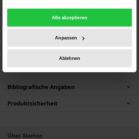
haben oder die sie im Rahmen Ihrer Nutzung der Dienste
gesammelt haben.
Alle akzeptieren
Beschreibung
Anpassen
Der neue Band in der Schriftenreihe befasst sich mit
den Fragen des Hochwasserschutzes, welche auf
Ablehnen
dem 9. Leipziger Umweltrechtssymopsiums
diskutiert wurden.
Bibliografische Angaben
Produktsicherheit
Über Nomos