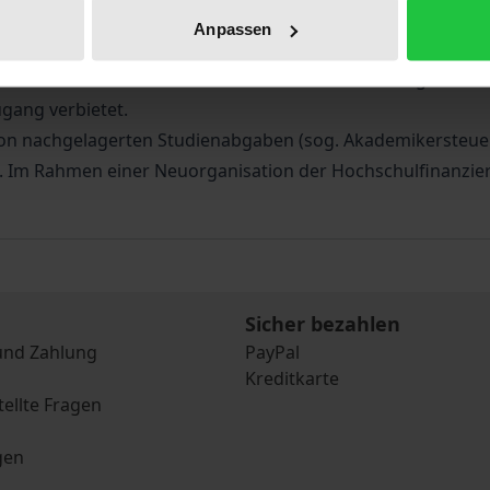
benmodelle werden auch kostendeckende oder vorteilsausg
Anpassen
heitsrechtliche Relevanz gewinnt die Frage, inwieweit ein
erenziert werden darf. All dies ist vor dem Hintergrund ei
gang verbietet.
 von nachgelagerten Studienabgaben (sog. Akademikersteue
Im Rahmen einer Neuorganisation der Hochschulfinanzier
Sicher bezahlen
und Zahlung
PayPal
Kreditkarte
tellte Fragen
gen