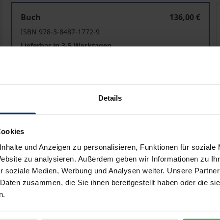
Rechtliche Grenzen von allgemeinen Studienabgaben
Buch
136,00 €
ISBN 978-3-8487-1772-9
Lieferbar in 3-5 Werktagen
Preisangaben inkl. MwSt. Abhängig von der Lieferadresse kann
Details
In den Warenkorb
Zur Wunschliste hinzufü
Hinweise zu Versandkosten
Cookies
nhalte und Anzeigen zu personalisieren, Funktionen für soziale
Website zu analysieren. Außerdem geben wir Informationen zu I
r soziale Medien, Werbung und Analysen weiter. Unsere Partner
bliografische Angaben
Rezensionen
 Daten zusammen, die Sie ihnen bereitgestellt haben oder die s
n.
lichen Grenzen von Studienabgaben unter Berücksichtigung 