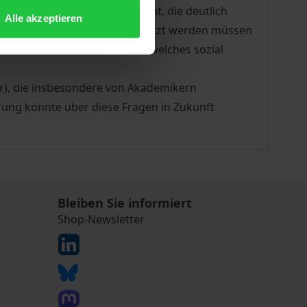
leichende Abgaben untersucht, die deutlich
Alle akzeptieren
heitlich hohe Abgaben festgesetzt werden müssen
nes Teilhaberechts zu sehen, welches sozial
r), die insbesondere von Akademikern
ung könnte über diese Fragen in Zukunft
Bleiben Sie informiert
Shop-Newsletter