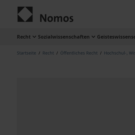
Zum Inhalt springen
Recht
Sozialwissenschaften
Geisteswissens
Startseite
/
Recht
/
Öffentliches Recht
/
Hochschul-, Wi