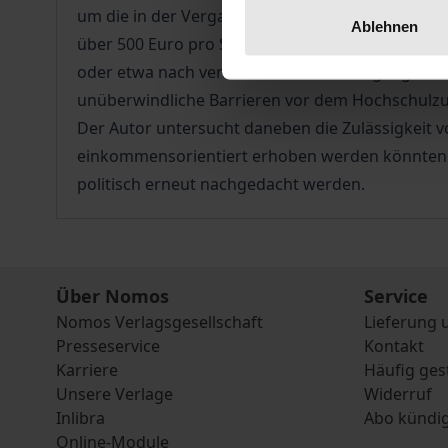
um die in der Vergangenheit praktizierten Abga
Ablehnen
über 500 Euro pro Semester hinausgehen. Gleich
oder etwa nach verschiedenen Studiengängen diff
unüberwindliche Barrieren vor dem Hochschulzu
Der Autor untersucht daneben die Zulässigkeit
einkommensorientiert erhoben werden könnten. 
politisch erneut nachgedacht werden.
Über Nomos
Service
Nomos Verlagsgesellschaft
Lieferung 
Presseservice
Kontakt
Karriere
Häufig ges
Unsere Verlage
Widerruf
Inlibra
Abo kündi
Online-Module