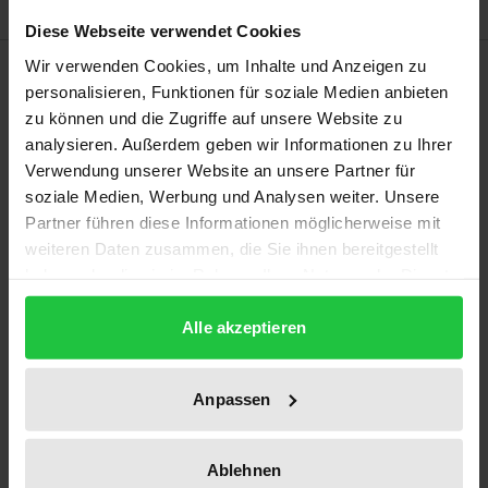
Diese Webseite verwendet Cookies
Bibliografische Angaben
Wir verwenden Cookies, um Inhalte und Anzeigen zu
personalisieren, Funktionen für soziale Medien anbieten
zu können und die Zugriffe auf unsere Website zu
Auflage
analysieren. Außerdem geben wir Informationen zu Ihrer
Verwendung unserer Website an unsere Partner für
1
soziale Medien, Werbung und Analysen weiter. Unsere
Partner führen diese Informationen möglicherweise mit
ISBN
weiteren Daten zusammen, die Sie ihnen bereitgestellt
978-3-7890-3003-1
haben oder die sie im Rahmen Ihrer Nutzung der Dienste
gesammelt haben.
Erscheinungsdatum
Alle akzeptieren
17.12.1993
Erscheinungsjahr
Anpassen
1993
Verlag
Ablehnen