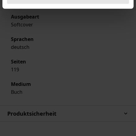
Nomos
Ausgabeart
Softcover
Sprachen
deutsch
Seiten
119
Medium
Buch
Produktsicherheit