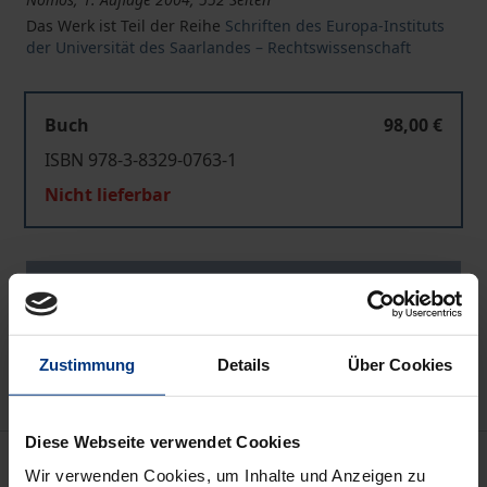
Das Werk ist Teil der Reihe
Schriften des Europa-Instituts
der Universität des Saarlandes – Rechtswissenschaft
Buch
98,00 €
ISBN 978-3-8329-0763-1
Nicht lieferbar
In den Warenkorb
Zur Wunschliste hinzufügen
Hinweise zu Versandkosten
Zustimmung
Details
Über Cookies
Diese Webseite verwendet Cookies
Beschreibung
Wir verwenden Cookies, um Inhalte und Anzeigen zu