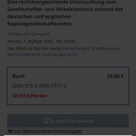
Eine rechtsvergleichende Untersuchung zum
Gesellschafter- und Verkehrsschutz anhand des
deutschen und englischen
Kapitalgesellschaftsrechts
Tilman von Gumpert
Nomos, 1. Auflage 2002, 342 Seiten
Das Werk ist Teil der Reihe
Heidelberger Schriften zum
Wirtschaftsrecht und Europarecht
Buch
59,00 €
ISBN 978-3-7890-7717-3
Nicht lieferbar
In den Warenkorb
Zur Wunschliste hinzufügen