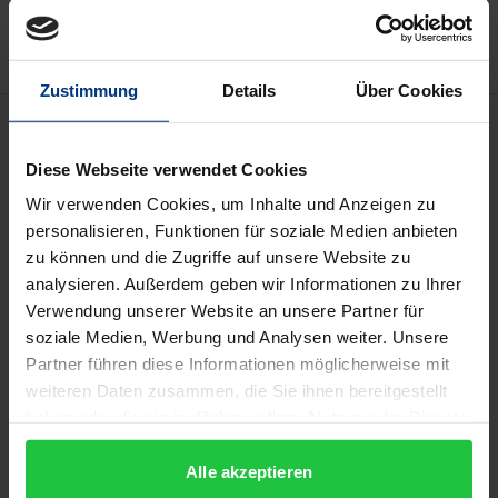
Hinweise zu Versandkosten
Zustimmung
Details
Über Cookies
Beschreibung
Diese Webseite verwendet Cookies
Der »Gegenstand des Unternehmens« ist
Wir verwenden Cookies, um Inhalte und Anzeigen zu
notwendiger Bestandteil der Satzung einer
personalisieren, Funktionen für soziale Medien anbieten
Kapitalgesellschaft; durch ihn bestimmen die GmbH-
zu können und die Zugriffe auf unsere Website zu
Gesellschafter bzw. Aktionäre über das
analysieren. Außerdem geben wir Informationen zu Ihrer
Verwendung unserer Website an unsere Partner für
Tätigkeitsgebiet ihrer Gesellschaft. Da der
soziale Medien, Werbung und Analysen weiter. Unsere
Unternehmensgegenstand als positiver
Partner führen diese Informationen möglicherweise mit
Handlungsauftrag und negative Kompetenzgrenze
weiteren Daten zusammen, die Sie ihnen bereitgestellt
für die Geschäftsleitung wirkt, ermöglicht seine
haben oder die sie im Rahmen Ihrer Nutzung der Dienste
engere oder weitere Eingrenzung die Steuerung
gesammelt haben.
unternehmerischer Aktivität.
Alle akzeptieren