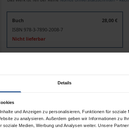
Buch
28,00 €
ISBN 978-3-7890-2008-7
Nicht lieferbar
In den Warenkorb
Zur Wunschliste hinzufü
Hinweise zu Versandkosten
Details
ben
Cookies
nhalte und Anzeigen zu personalisieren, Funktionen für soziale
Website zu analysieren. Außerdem geben wir Informationen zu I
r soziale Medien, Werbung und Analysen weiter. Unsere Partner