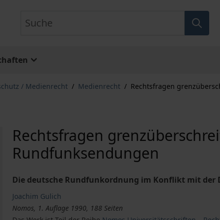
Suche
chaften
schutz / Medienrecht
/
Medienrecht
/
Rechtsfragen grenzübers
Rechtsfragen grenzüberschre
Rundfunksendungen
Die deutsche Rundfunkordnung im Konflikt mit der D
Joachim Gulich
Nomos, 1. Auflage 1990, 188 Seiten
Das Werk ist Teil der Reihe
Nomos Universitätsschriften – Rech