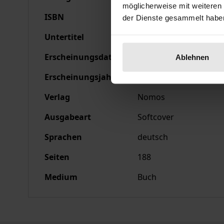
möglicherweise mit weiteren
ISBN
978-3-7890-2008-7
der Dienste gesammelt habe
Untertitel
Die deutsche Rundfunk
Erscheinungsdatum
26.04.1990
Ablehnen
Erscheinungsjahr
1990
Verlag
Nomos
Ausgabeart
Softcover
Sprachen
deutsch
Seiten
188
Medium
Buch