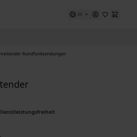
DE
chreitender Rundfunksendungen
itender
ienstleistungsfreiheit
t