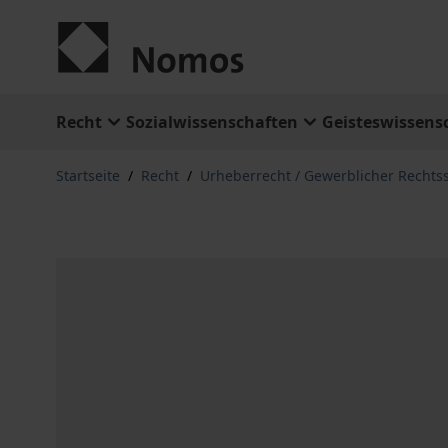
Zum Inhalt springen
Recht
Sozialwissenschaften
Geisteswissens
Startseite
/
Recht
/
Urheberrecht / Gewerblicher Rechts