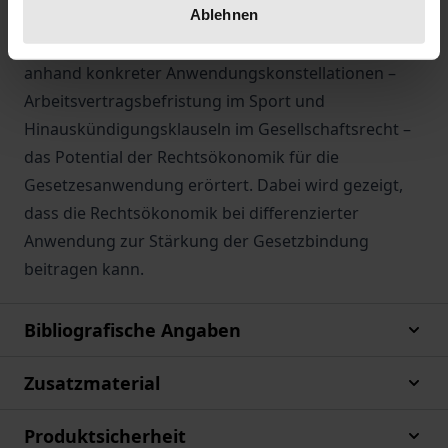
Ablehnen
Auslegungsmethodik zur Gewährleistung von
Gesetzesbindung aufgegriffen. Andererseits wird
anhand konkreter Anwendungskonstellationen –
Arbeitsvertragsbefristung im Sport und
Hinauskündigungsklauseln im Gesellschaftsrecht –
das Potential der Rechtsökonomik für die
Gesetzesanwendung erörtert. Dabei wird gezeigt,
dass die Rechtsökonomik bei differenzierter
Anwendung zur Stärkung der Gesetzbindung
beitragen kann.
Bibliografische Angaben
Zusatzmaterial
Produktsicherheit