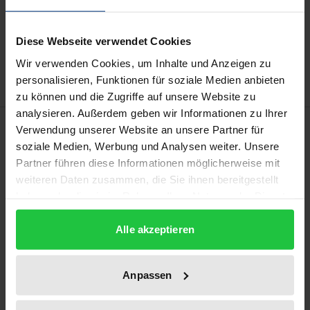
In den Warenkorb
Zur Wunschliste hinzufügen
Diese Webseite verwendet Cookies
Hinweise zu Versandkosten
Wir verwenden Cookies, um Inhalte und Anzeigen zu
personalisieren, Funktionen für soziale Medien anbieten
zu können und die Zugriffe auf unsere Website zu
analysieren. Außerdem geben wir Informationen zu Ihrer
Beschreibung
Verwendung unserer Website an unsere Partner für
soziale Medien, Werbung und Analysen weiter. Unsere
Partner führen diese Informationen möglicherweise mit
Rechtsökonomik ist in der deutschen
weiteren Daten zusammen, die Sie ihnen bereitgestellt
Rechtswissenschaft mittlerweile zwar verbreitet,
haben oder die sie im Rahmen Ihrer Nutzung der Dienste
wird allerdings in der Anwendung von Gesetzen
gesammelt haben.
immer noch nur zurückhaltend genutzt. Dieses Buch
Alle akzeptieren
sucht Möglichkeiten der Nutzbarmachung
ökonomischer Methoden in der Rechtsanwendung
Anpassen
aufzuzeigen. Dazu wird einerseits eine
methodentheoretische Debatte um die Rolle der