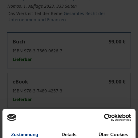
Nomos, 1. Auflage 2023, 333 Seiten
Das Werk ist Teil der Reihe
Gesamtes Recht der
Unternehmen und Finanzen
Rechtsökonomik in der Gesetzesanwendung
Buch
99,00 €
ISBN 978-3-7560-0626-7
Lieferbar
Rechtsökonomik in der Gesetzesanwendung
eBook
99,00 €
ISBN 978-3-7489-4257-3
Lieferbar
Preisangaben inkl. MwSt. Abhängig von der Lieferadresse
kann die MwSt. an der Kasse variieren.
Zustimmung
Details
Über Cookies