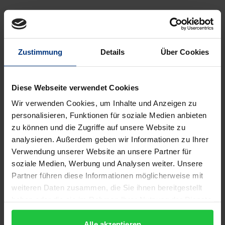
Entrepreneurial Marketing, also das Marketing eines
neuen Unternehmens, beinhaltet grundsätzlich,
gleich ob es sich dabei um Profit- oder um Social-
Zustimmung
Details
Über Cookies
Entrepreneurship handelt, dieselben Komponenten
wie jede marktorientierte Unternehmensführung.
Diese Webseite verwendet Cookies
Derartige Komponenten weisen jedoch völlig
Wir verwenden Cookies, um Inhalte und Anzeigen zu
unterschiedliche Schwerpunkte und
personalisieren, Funktionen für soziale Medien anbieten
Vertiefungsgrade zum traditionellen Marketing auf.
zu können und die Zugriffe auf unsere Website zu
Dieses gilt konsequenterweise auch für die in
analysieren. Außerdem geben wir Informationen zu Ihrer
Betracht zu ziehenden rechtlichen
Verwendung unserer Website an unsere Partner für
Rahmenbedingungen. Im Mittelpunkt eines
soziale Medien, Werbung und Analysen weiter. Unsere
Partner führen diese Informationen möglicherweise mit
Entrepreneurial Marketing steht zunächst eindeutig
weiteren Daten zusammen, die Sie ihnen bereitgestellt
die Innovation oder die Geschäftsidee. Diese, durch
haben oder die sie im Rahmen Ihrer Nutzung der Dienste
einen Geschäftsplan entsprechend überzeugend
gesammelt haben.
dokumentiert, beziehungsweise eine damit
Alle akzeptieren