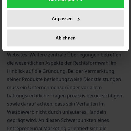
verbundene Marke gilt es zu schützen. In Betracht
kommt hier etwa ein Patentschutz. Fast jedes
Anpassen
Unternehmen ist heute im Internet präsent, um
seine Waren und Dienstleistungen anzubieten. In
diesem Zusammenhang geht es um die rechtlichen
Ablehnen
Aspekte von Domains und die Gestaltung der
Websites. Weitere zentrale Überlegungen betreffen
die wesentlichen Aspekte der Rechtsformwahl im
Hinblick auf die Gründung. Bei der Vermarktung
seiner Produkte beziehungsweise Dienstleistungen
muss ein Unternehmensgründer vor allem
haftungsrechtliche Fragen proaktiv berücksichtigen
sowie darauf achten, dass sein Verhalten im
Wettbewerb nicht durch unlauteres Handeln
geprägt wird. An diesen Schwerpunkten eines
Entrepreneurial Marketing orientiert sich die