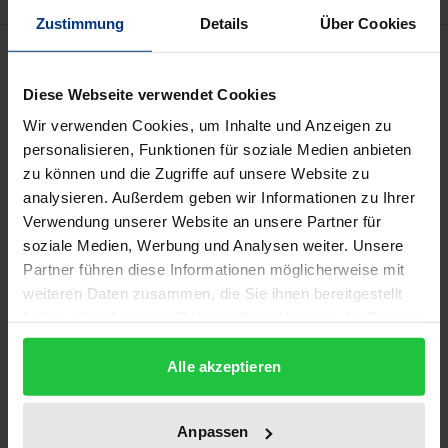
Zustimmung
Details
Über Cookies
Beschreibung
Diese Webseite verwendet Cookies
Satellitenrundfunk und Internet haben zu einer
Wir verwenden Cookies, um Inhalte und Anzeigen zu
immensen Zunahme von grenzüberschreitender
personalisieren, Funktionen für soziale Medien anbieten
Werbung und Rechtenutzung geführt. Seit Mitte der
zu können und die Zugriffe auf unsere Website zu
neunziger Jahre gilt die Aufmerksamkeit der
analysieren. Außerdem geben wir Informationen zu Ihrer
Wettbewerbs- und Urheberrechtler vor allem den
Verwendung unserer Website an unsere Partner für
soziale Medien, Werbung und Analysen weiter. Unsere
damit verbundenen internationalprivatrechtlichen
Partner führen diese Informationen möglicherweise mit
Fragestellungen.
weiteren Daten zusammen, die Sie ihnen bereitgestellt
Die Diskussion hat vor allem die Gefahren gezeigt,
haben oder die sie im Rahmen Ihrer Nutzung der Dienste
die mit stark unterschiedlichen nationalen
gesammelt haben.
Schutzniveaus einhergeht, und deshalb auch die EU-
Alle akzeptieren
Kommission auf den Plan gerufen, die mit ihrem
»Grünbuch zum Urheberrecht und den verwandten
Anpassen
Schutzrechten in der Informationsgesellschaft« auf