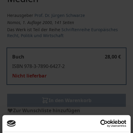
Herausgeber
Prof. Dr. Jürgen Schwarze
Nomos, 1. Auflage 2000, 141 Seiten
Das Werk ist Teil der Reihe
Schriftenreihe Europäisches
Recht, Politik und Wirtschaft
Buch
28,00 €
ISBN 978-3-7890-6427-2
Nicht lieferbar
In den Warenkorb
Zur Wunschliste hinzufügen
Hinweise zu Versandkosten