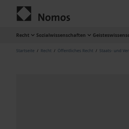
Zum Inhalt springen
Recht
Sozialwissenschaften
Geisteswissens
Startseite
/
Recht
/
Öffentliches Recht
/
Staats- und Ve