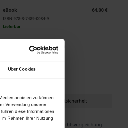
Rechtsvergleichung - Sprache - Rechtsdogmatik
eBook
64,00 €
ISBN 978-3-7489-0084-9
Lieferbar
 die MwSt. an der Kasse variieren.
gen
Über Cookies
 Medien anbieten zu können
Produktsicherheit
hrer Verwendung unserer
 führen diese Informationen
ie im Rahmen Ihrer Nutzung
uium stellte dieses Mal die Rechtsvergleichung