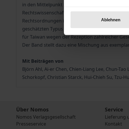
in den Mittelpunkt und griff von dort in den Z
Rechtswissenschaft geführte Debatte über Funk
Ablehnen
Rechtsordnungen ist es gerade diese Dogmatik, 
geschätzten Typus für Rechtsstaatlichkeit mach
für Taiwan wegen der Rezeption zahlreicher Ge
Der Band stellt dazu eine Mischung aus exempla
Mit Beiträgen von
Björn Ahl, Ai-er Chen, Chien-Liang Lee, Chun-Tao
Schorkopf, Christian Starck, Hui-Chieh Su, Tzu-H
Über Nomos
Service
Nomos Verlagsgesellschaft
Lieferung 
Presseservice
Kontakt