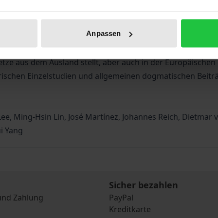
usammenhang von Recht, Rechtsdogmatik und Sprache aus. D
tion und Wert klassischer Rechtsdogmatik aufgenommen. A
Anpassen
die die deutsche Rechtsordnung als Referenz interessant 
t. Auch wird die Problematik mehrsprachigen Rechts näher
setze aus dem Ausland stellt, aber auch in der Europäisc
rischen Einzelstudien und allgemeinen dogmatischen Beiträ
 Lee, Ming-Hsin Lin, José Martínez, Johannes Reich, Dietmar
ui Yang
Sicher bezahlen
und Zahlung
PayPal
Kreditkarte