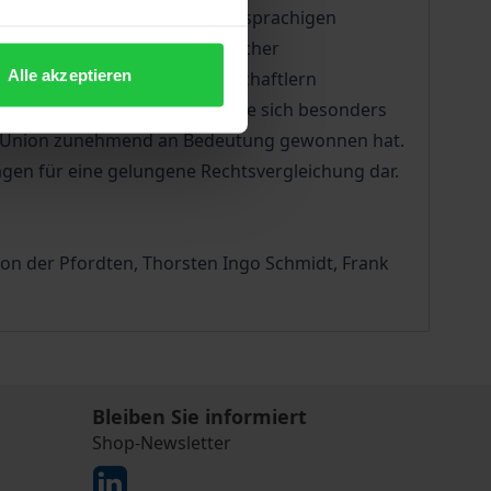
amit wird eine in der deutschsprachigen
us der Perspektive ausländischer
Alle akzeptieren
und zum weltweit von Wissenschaftlern
 in den Blick genommen, welche sich besonders
hen Union zunehmend an Bedeutung gewonnen hat.
gen für eine gelungene Rechtsvergleichung dar.
 von der Pfordten, Thorsten Ingo Schmidt, Frank
Bleiben Sie informiert
Shop-Newsletter