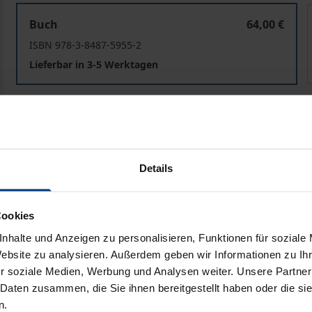
Rechtsvergleichung - Sprache - Rechtsdogmatik
Buch
64,00 €
ISBN 978-3-8487-5955-2
Lieferbar in 3-5 Werktagen
Preisangaben inkl. MwSt. Abhängig von der Lieferadresse kann
In den Warenkorb
Zur Wunschliste hinzufü
Details
Hinweise zu Versandkosten
Cookies
nhalte und Anzeigen zu personalisieren, Funktionen für soziale
liografische Angaben
Zusatzmaterial
Website zu analysieren. Außerdem geben wir Informationen zu I
r soziale Medien, Werbung und Analysen weiter. Unsere Partner
 Daten zusammen, die Sie ihnen bereitgestellt haben oder die s
taiwanesischen Kolloquiums in Göttingen wieder. Das Kolloq
n.