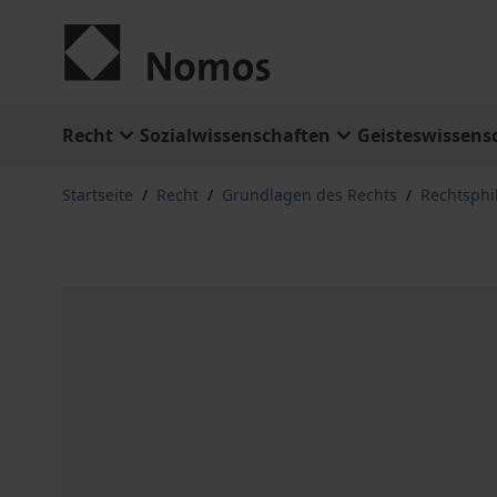
Zum Inhalt springen
Recht
Sozialwissenschaften
Geisteswissens
Startseite
/
Recht
/
Grundlagen des Rechts
/
Rechtsphi