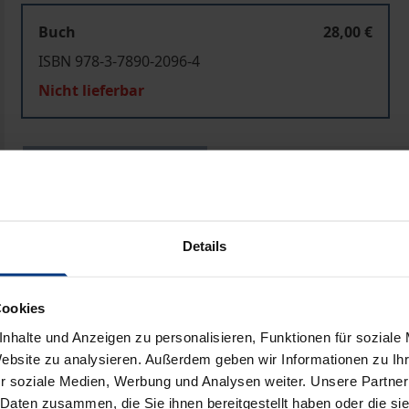
Buch
28,00 €
ISBN 978-3-7890-2096-4
Nicht lieferbar
In den Warenkorb
Zur Wunschliste hinzufü
Hinweise zu Versandkosten
Details
ben
Cookies
nhalte und Anzeigen zu personalisieren, Funktionen für soziale
Website zu analysieren. Außerdem geben wir Informationen zu I
r soziale Medien, Werbung und Analysen weiter. Unsere Partner
 Daten zusammen, die Sie ihnen bereitgestellt haben oder die s