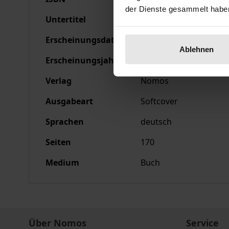
der Dienste gesammelt habe
Untertitel
Die Verschlechterung
Erscheinungsdatum
26.10.1990
Ablehnen
Erscheinungsjahr
1990
Verlag
Nomos
Ausgabeart
Softcover
Sprachen
deutsch
Seiten
170
Medium
Buch
Über Nomos
Service