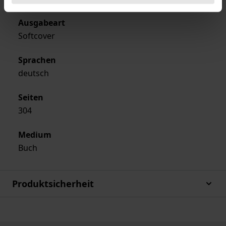
Ausgabeart
Softcover
Sprachen
deutsch
Seiten
304
Medium
Buch
Produktsicherheit