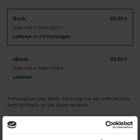
Rekonstruktion des Verbotsirrtums: Die einheitliche Ir
Buch
69,00 €
ISBN 978-3-7560-0433-1
Lieferbar in 3-5 Werktagen
Rekonstruktion des Verbotsirrtums: Die einheitliche Ir
eBook
69,00 €
ISBN 978-3-7489-3794-4
Lieferbar
Preisangaben inkl. MwSt. Abhängig von der Lieferadresse
kann die MwSt. an der Kasse variieren.
In den Warenkorb
Zur Wunschliste hinzufügen