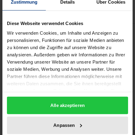
Hinweise zu Versandkosten
Zustimmung
Details
Über Cookies
Diese Webseite verwendet Cookies
Beschreibung
Wir verwenden Cookies, um Inhalte und Anzeigen zu
personalisieren, Funktionen für soziale Medien anbieten
zu können und die Zugriffe auf unsere Website zu
Die Irrtumslehre ist traditionell ein unvermeidbares
analysieren. Außerdem geben wir Informationen zu Ihrer
Thema in der Strafrechtswissenschaft und spiegelt
Verwendung unserer Website an unsere Partner für
die Grundhaltung der strafrechtlichen Zurechnung
soziale Medien, Werbung und Analysen weiter. Unsere
wider. Eine richtige Irrtumslehre hingegen soll die
Partner führen diese Informationen möglicherweise mit
normative Zurechnung nach der Handlung und den
weiteren Daten zusammen, die Sie ihnen bereitgestellt
haben oder die sie im Rahmen Ihrer Nutzung der Dienste
subjektiven Zustand zum Zeitpunkt der Handlung
gesammelt haben.
miteinander verbinden. Die in dieser Arbeit
Alle akzeptieren
vertretene „einheitliche Irrtumslehre“ führt die
Frage der strafrechtlichen Zurechnung auf die
subjektive Natur der kognitiven Abweichung des
Anpassen
Täters zurück. Im Rahmen der Strafrechtsdogmatik