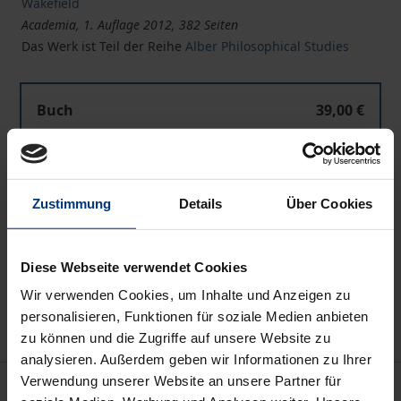
Wakefield
Academia, 1. Auflage 2012, 382 Seiten
Das Werk ist Teil der Reihe
Alber Philosophical Studies
Buch
39,00 €
ISBN 978-3-89665-569-1
Nicht lieferbar
Zustimmung
Details
Über Cookies
In den Warenkorb
Diese Webseite verwendet Cookies
Zur Wunschliste hinzufügen
Hinweise zu Versandkosten
Wir verwenden Cookies, um Inhalte und Anzeigen zu
personalisieren, Funktionen für soziale Medien anbieten
zu können und die Zugriffe auf unsere Website zu
analysieren. Außerdem geben wir Informationen zu Ihrer
Verwendung unserer Website an unsere Partner für
Beschreibung