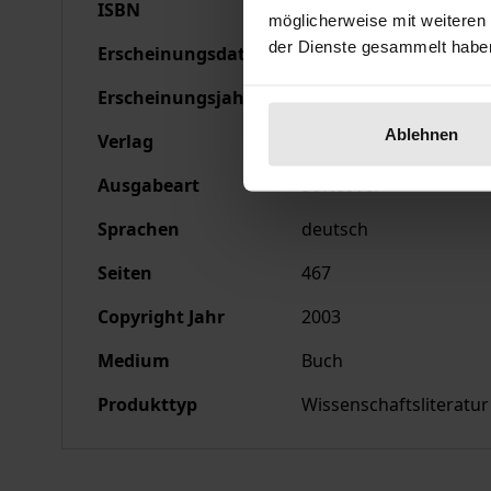
ISBN
978-3-89913-299-1
möglicherweise mit weiteren
der Dienste gesammelt habe
Erscheinungsdatum
01.12.2003
Erscheinungsjahr
2003
Ablehnen
Verlag
Ergon
Ausgabeart
Softcover
Sprachen
deutsch
Seiten
467
Copyright Jahr
2003
Medium
Buch
Produkttyp
Wissenschaftsliteratur