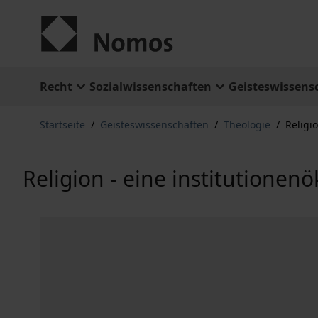
Zum Inhalt springen
Recht
Sozialwissenschaften
Geisteswissens
Startseite
/
Geisteswissenschaften
/
Theologie
/
Religi
Religion - eine institutione