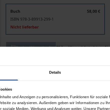
Buch
58,00 €
ISBN 978-3-89913-299-1
Nicht lieferbar
In den Warenkorb
Zur Wunschliste hinzufü
Hinweise zu Versandkosten
Details
ben
Cookies
nhalte und Anzeigen zu personalisieren, Funktionen für soziale
Website zu analysieren. Außerdem geben wir Informationen zu I
r soziale Medien, Werbung und Analysen weiter. Unsere Partner