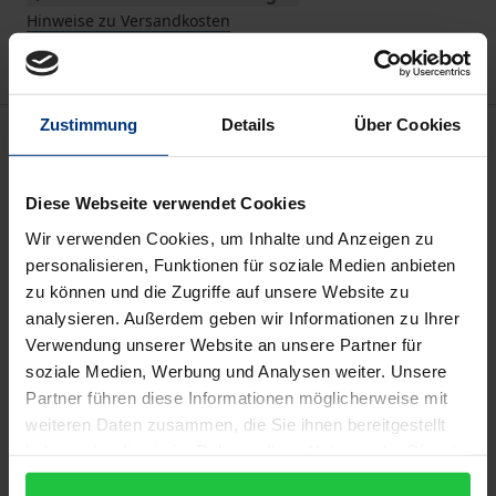
Hinweise zu Versandkosten
Zustimmung
Details
Über Cookies
Beschreibung
In welchem Wechselverhältnis stehen religiöse
Diese Webseite verwendet Cookies
Überzeugungen und Kirchenmitgliedschaft mit
Wir verwenden Cookies, um Inhalte und Anzeigen zu
politischen Einstellungen und Vorurteilen? Diese
personalisieren, Funktionen für soziale Medien anbieten
Fragestellung wurde in einem von der EKD
zu können und die Zugriffe auf unsere Website zu
analysieren. Außerdem geben wir Informationen zu Ihrer
finanzierten Forschungsverbund zum Verhältnis von
Verwendung unserer Website an unsere Partner für
Religion, Kirche, Vorurteilen, Populismus und
soziale Medien, Werbung und Analysen weiter. Unsere
Demokratie von 2019 bis 2021 erforscht. Im Mai
Partner führen diese Informationen möglicherweise mit
2022 wurden die Ergebnisse mit dem Titel „Zwischen
weiteren Daten zusammen, die Sie ihnen bereitgestellt
Nächstenliebe und Abgrenzung“ veröffentlicht und
haben oder die sie im Rahmen Ihrer Nutzung der Dienste
bei einer vom Sozialwissenschaftlichen Institut der
gesammelt haben.