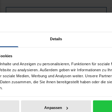
Religionsunterricht oder Ethikunterricht?
R
Buch
68,00 €
ISBN 978-3-8487-8931-3
Lieferbar in 3-5 Werktagen
Details
Preisangaben inkl. MwSt. Abhängig von der Lieferadresse kann
Cookies
In den Warenkorb
Zur Wunschliste hinzufü
nhalte und Anzeigen zu personalisieren, Funktionen für soziale
Hinweise zu Versandkosten
Website zu analysieren. Außerdem geben wir Informationen zu I
r soziale Medien, Werbung und Analysen weiter. Unsere Partner
 Daten zusammen, die Sie ihnen bereitgestellt haben oder die s
n.
he Angaben
Rezensionen
Zusa
Anpassen