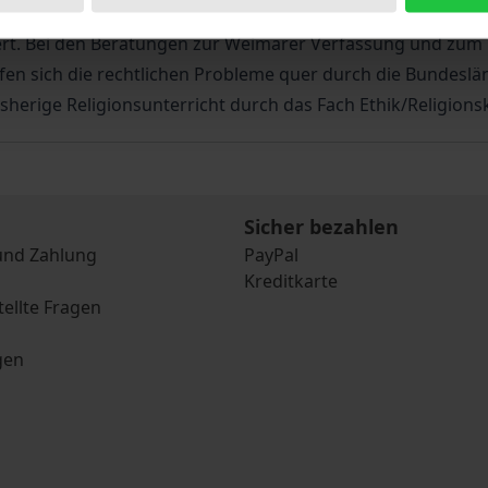
ich in der Bundesrepublik Deutschland in einer tiefen Struk
tiert. Bei den Beratungen zur Weimarer Verfassung und zu
en sich die rechtlichen Probleme quer durch die Bundeslä
bisherige Religionsunterricht durch das Fach Ethik/Religion
Sicher bezahlen
und Zahlung
PayPal
Kreditkarte
tellte Fragen
gen