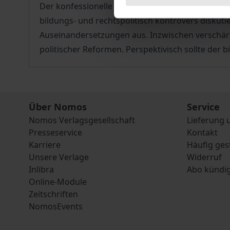
Der konfessionelle Religionsunterricht befindet s
bildungs- und rechtspolitisch kontrovers disku
Auseinandersetzungen aus. Inzwischen verschärf
politischer Reformen. Perspektivisch sollte der 
Über Nomos
Service
Nomos Verlagsgesellschaft
Lieferung 
Presseservice
Kontakt
Karriere
Häufig ges
Unsere Verlage
Widerruf
Inlibra
Abo kündi
Online-Module
Zeitschriften
NomosEvents