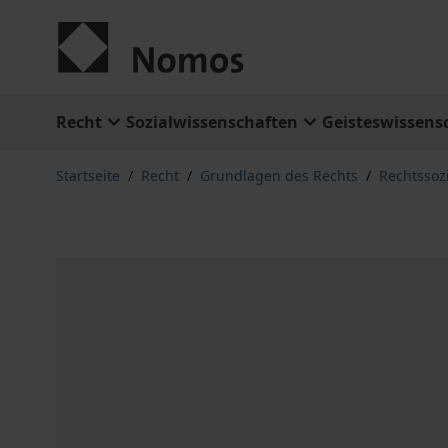
Zum Inhalt springen
Recht
Sozialwissenschaften
Geisteswissens
Startseite
/
Recht
/
Grundlagen des Rechts
/
Rechtssozi