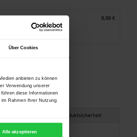
eligionsunterricht oder Ethikunterricht?
eBook
0,00 €
ISBN 978-3-7489-3211-6
Lieferbar
Über Cookies
 die MwSt. an der Kasse variieren.
gen
 Medien anbieten zu können
hrer Verwendung unserer
 führen diese Informationen
ie im Rahmen Ihrer Nutzung
tzmaterial
Produktsicherheit
Alle akzeptieren