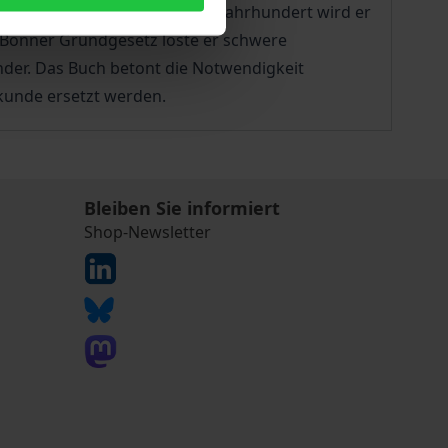
turkrise. Bereits seit dem 19. Jahrhundert wird er
m Bonner Grundgesetz löste er schwere
nder. Das Buch betont die Notwendigkeit
skunde ersetzt werden.
Bleiben Sie informiert
Shop-Newsletter