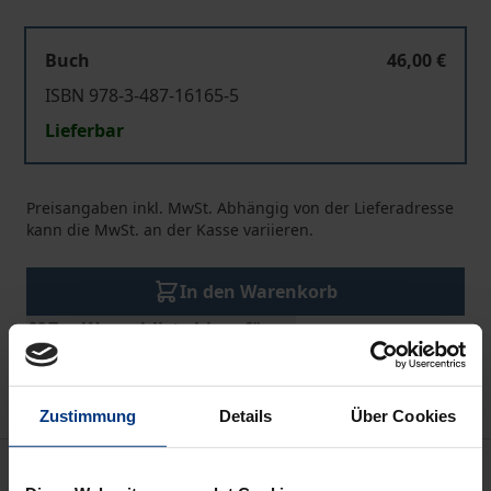
Buch
46,00 €
ISBN 978-3-487-16165-5
Lieferbar
Preisangaben inkl. MwSt. Abhängig von der Lieferadresse
kann die MwSt. an der Kasse variieren.
In den Warenkorb
Zur Wunschliste hinzufügen
Hinweise zu Versandkosten
Zustimmung
Details
Über Cookies
Beschreibung