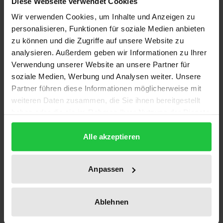
Diese Webseite verwendet Cookies
Wir verwenden Cookies, um Inhalte und Anzeigen zu
Der Bundesstaat Oaxaca hat in Mexiko schon immer
personalisieren, Funktionen für soziale Medien anbieten
eine Sonderstellung eingenommen: Er gehört nicht
zu können und die Zugriffe auf unsere Website zu
nur zu den ärmsten, sondern seine Bevölkerung gilt
analysieren. Außerdem geben wir Informationen zu Ihrer
auch als besonders kämpferisch. Es scheint daher
Verwendung unserer Website an unsere Partner für
nicht verwunderlich, dass der Bundesstaat die
soziale Medien, Werbung und Analysen weiter. Unsere
prominenteste und lautstärkste
Partner führen diese Informationen möglicherweise mit
weiteren Daten zusammen, die Sie ihnen bereitgestellt
Gewerkschaftssektion der Lehrergewerkschaft
haben oder die sie im Rahmen Ihrer Nutzung der Dienste
SNTE und der dissidenten Lehrerbewegung CNTE
gesammelt haben.
beherbergt. Die Macht und der Einfluss der Sección
Alle akzeptieren
22 reichen über die Grenzen des Bildungswesens
und der Schulen hinaus bis in die staatliche Politik
Anpassen
und beeinflussen das Leben vieler Oaxacaner - auch
durch häufige Straßenblockaden und Streiks, die zu
Bildungsdefiziten bei Kindern führen. Die Einbettung
Ablehnen
der Lehrer in die Gesellschaft und ihre