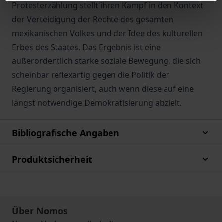
Protesterzählung stellt ihren Kampf in den Kontext
der Verteidigung der Rechte des gesamten
mexikanischen Volkes und der Idee des kulturellen
Erbes des Staates. Das Ergebnis ist eine
außerordentlich starke soziale Bewegung, die sich
scheinbar reflexartig gegen die Politik der
Regierung organisiert, auch wenn diese auf eine
längst notwendige Demokratisierung abzielt.
Bibliografische Angaben
Produktsicherheit
Über Nomos