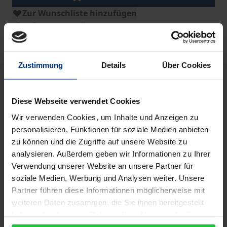
Zur Wunschliste hinzufügen
Hinweise zu Versandkosten
Zustimmung
Details
Über Cookies
Beschreibung
Diese Webseite verwendet Cookies
Das Modifizieren und Aktualisieren bestehender
Wir verwenden Cookies, um Inhalte und Anzeigen zu
Narrative bildete bis in das 18. Jahrhundert hinein
personalisieren, Funktionen für soziale Medien anbieten
den Kern literarischen und künstlerischen Schaffens.
zu können und die Zugriffe auf unsere Website zu
Der Bezug auf frühere Erzählungen war ein
analysieren. Außerdem geben wir Informationen zu Ihrer
dynamischer Prozess des Erinnerns und
Verwendung unserer Website an unsere Partner für
Vergessens, in dem das Verhältnis zur eigenen
soziale Medien, Werbung und Analysen weiter. Unsere
Partner führen diese Informationen möglicherweise mit
Vergangenheit rekonfiguriert wurde. Die Narrative
weiteren Daten zusammen, die Sie ihnen bereitgestellt
wurden den zeithistorischen, kulturellen und sozio-
haben oder die sie im Rahmen Ihrer Nutzung der Dienste
politischen Kontexten angepasst und neu
gesammelt haben.