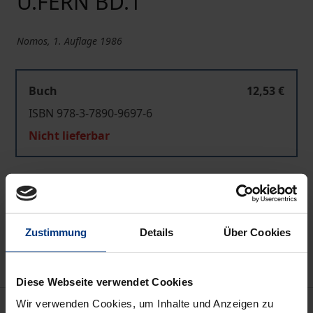
U.FERN BD.1
Nomos, 1. Auflage 1986
Buch
12,53 €
ISBN 978-3-7890-9697-6
Nicht lieferbar
In den Warenkorb
Zur Wunschliste hinzufügen
Zustimmung
Details
Über Cookies
Hinweise zu Versandkosten
Diese Webseite verwendet Cookies
Wir verwenden Cookies, um Inhalte und Anzeigen zu
Bibliografische Angaben