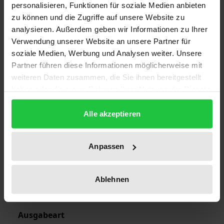
personalisieren, Funktionen für soziale Medien anbieten
zu können und die Zugriffe auf unsere Website zu
Auflage
analysieren. Außerdem geben wir Informationen zu Ihrer
Verwendung unserer Website an unsere Partner für
1
soziale Medien, Werbung und Analysen weiter. Unsere
Partner führen diese Informationen möglicherweise mit
ISBN
weiteren Daten zusammen, die Sie ihnen bereitgestellt
978-3-7890-9697-6
haben oder die sie im Rahmen Ihrer Nutzung der Dienste
gesammelt haben.
Erscheinungsdatum
Alle akzeptieren
01.01.1986
Erscheinungsjahr
Anpassen
1986
Verlag
Ablehnen
Nomos
Ausgabeart