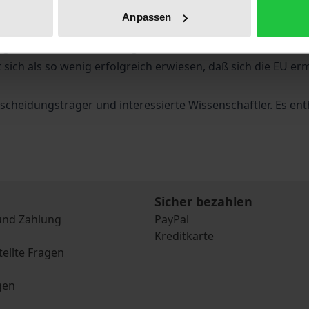
ichtung einer Infrastruktur der Zusammenarbeit könnte gera
Anpassen
ichkeiten eines verstärkten Engagements der EU in dieser 
ng einer wettbewerbsfähigen Infrastruktur auch konfliktdä
ch als so wenig erfolgreich erwiesen, daß sich die EU ermut
scheidungsträger und interessierte Wissenschaftler. Es ent
Sicher bezahlen
und Zahlung
PayPal
Kreditkarte
tellte Fragen
gen