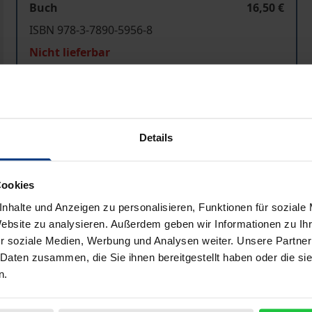
Buch
16,50 €
ISBN 978-3-7890-5956-8
Nicht lieferbar
In den Warenkorb
Zur Wunschliste hinzufü
Hinweise zu Versandkosten
Details
Cookies
Bibliografische Angaben
nhalte und Anzeigen zu personalisieren, Funktionen für soziale
Website zu analysieren. Außerdem geben wir Informationen zu I
r soziale Medien, Werbung und Analysen weiter. Unsere Partner
 Daten zusammen, die Sie ihnen bereitgestellt haben oder die s
e Region des Kaukasus verdient Aufmerksamkeit vor allem w
n.
und Erdgas. Wichtige regionale und globale Mächte (Rußland
lichen post-sowjetischen Raum und die Vernetzung dieser T