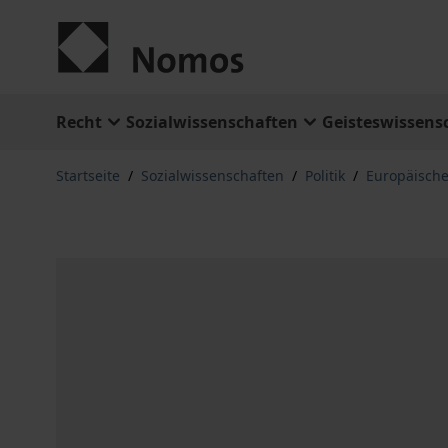
Zum Inhalt springen
Recht
Sozialwissenschaften
Geisteswissens
Startseite
/
Sozialwissenschaften
/
Politik
/
Europäische