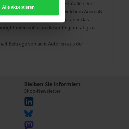
de der EU eine wichtige Rolle zufallen. Vor
Alle akzeptieren
Region. Dabei bleibt offen, in welchem Ausmaß
mpfend oder -lösend zu wirken; aber das
igt fühlen sollte, in dieser Region tätig zu
hält Beiträge von acht Autoren aus der
Bleiben Sie informiert
Shop-Newsletter