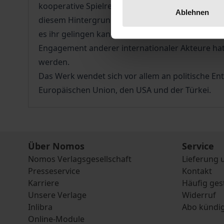
kooperative Spielregeln aufzubauen. Bei der Err
Ablehnen
diesem Hintergrund analysiert der Band die Mögl
es ihr gelingen kann, durch Aufbau und Förderu
Engagement anderer internationaler Akteure hat si
werden.
Das Werk wendet sich vor allem an politische Ent
Europäischen Union, den USA und der Türkei.
Über Nomos
Service
Nomos Verlagsgesellschaft
Lieferung 
Presseservice
Kontakt
Karriere
Häufig ges
Unsere Verlage
Widerruf
Inlibra
Abo kündi
Online-Module