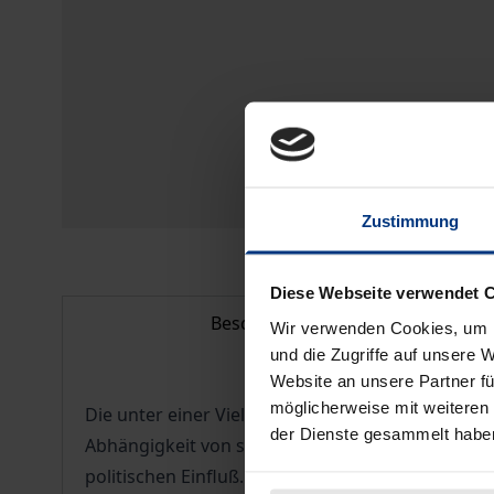
Zustimmung
Diese Webseite verwendet 
Beschreibung
Wir verwenden Cookies, um I
und die Zugriffe auf unsere 
Website an unsere Partner fü
möglicherweise mit weiteren
Die unter einer Vielzahl von Konflikten leidend
der Dienste gesammelt habe
Abhängigkeit von sicheren Transitrouten für Öl 
politischen Einfluß. Die Regionenbildung im süd