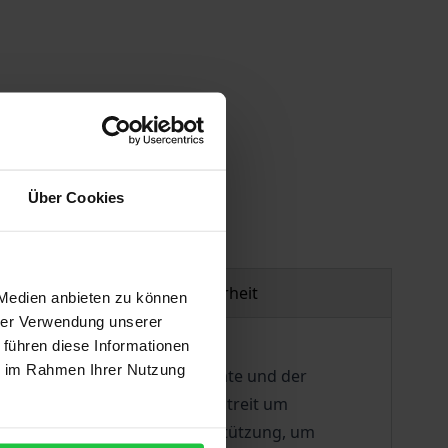
gen
Über Cookies
Produktsicherheit
 Medien anbieten zu können
hrer Verwendung unserer
 führen diese Informationen
ie im Rahmen Ihrer Nutzung
egen ihrer hohen Energievorräte und der
, Türkei, USA) liegen im Wettstreit um
eilregionen bedarf der Unterstützung, um