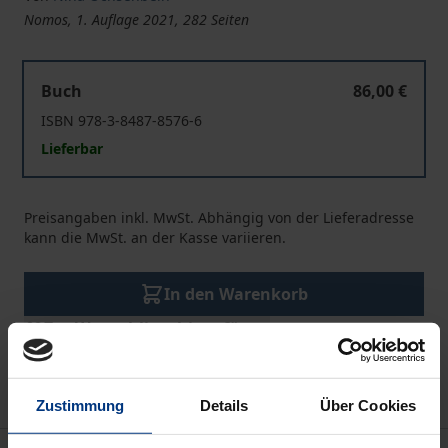
Nomos, 1. Auflage 2021, 282 Seiten
Richterinnen an Schweizer Gerichten
Buch
86,00 €
ISBN 978-3-8487-8576-6
Lieferbar
Preisangaben inkl. MwSt. Abhängig von der Lieferadresse
kann die MwSt. an der Kasse variieren.
In den Warenkorb
Zur Wunschliste hinzufügen
Hinweise zu Versandkosten
Zustimmung
Details
Über Cookies