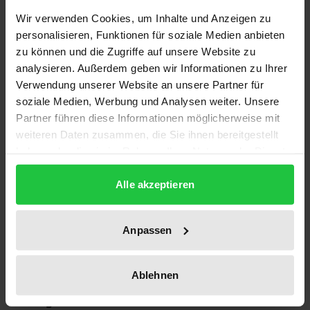
Wir verwenden Cookies, um Inhalte und Anzeigen zu
personalisieren, Funktionen für soziale Medien anbieten
Auflage
zu können und die Zugriffe auf unsere Website zu
1
analysieren. Außerdem geben wir Informationen zu Ihrer
Verwendung unserer Website an unsere Partner für
ISBN
soziale Medien, Werbung und Analysen weiter. Unsere
978-3-7890-2689-8
Partner führen diese Informationen möglicherweise mit
weiteren Daten zusammen, die Sie ihnen bereitgestellt
Erscheinungsdatum
haben oder die sie im Rahmen Ihrer Nutzung der Dienste
30.06.1992
gesammelt haben.
Alle akzeptieren
Erscheinungsjahr
1992
Anpassen
Verlag
Nomos
Ablehnen
Ausgabeart