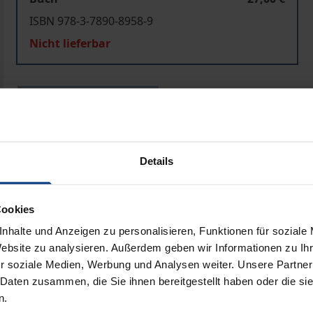
ISBN 978-3-7890-8958-9
Nicht lieferbar
In den Warenkorb
Zur Wunschliste hinzufü
Hinweise zu Versandkosten
Details
ben
Cookies
nhalte und Anzeigen zu personalisieren, Funktionen für soziale
Website zu analysieren. Außerdem geben wir Informationen zu I
r soziale Medien, Werbung und Analysen weiter. Unsere Partner
 Daten zusammen, die Sie ihnen bereitgestellt haben oder die s
n.