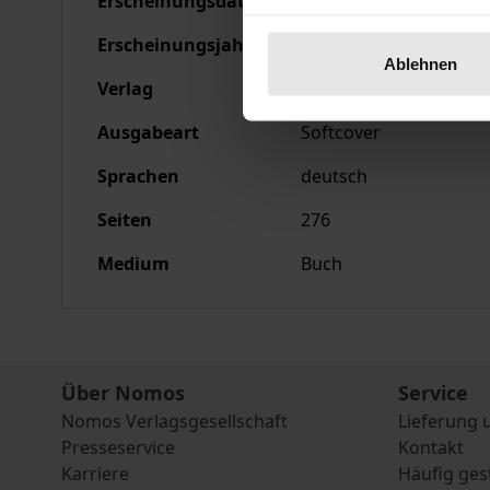
Erscheinungsdatum
01.02.2000
Erscheinungsjahr
2000
Ablehnen
Verlag
Nomos
Ausgabeart
Softcover
Sprachen
deutsch
Seiten
276
Medium
Buch
Über Nomos
Service
Nomos Verlagsgesellschaft
Lieferung 
Presseservice
Kontakt
Karriere
Häufig ges