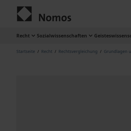
Zum Inhalt springen
Recht
Sozialwissenschaften
Geisteswissens
Startseite
/
Recht
/
Rechtsvergleichung
/
Grundlagen u