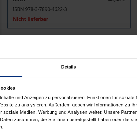
ISBN 978-3-7890-4622-3
Nicht lieferbar
In den Warenkorb
Zur Wunschliste hinzufü
Hinweise zu Versandkosten
Details
Bibliografische Angaben
Cookies
nhalte und Anzeigen zu personalisieren, Funktionen für soziale
Website zu analysieren. Außerdem geben wir Informationen zu I
chen Rechtsraum zunehmend an Brisanz. Standards für ei
r soziale Medien, Werbung und Analysen weiter. Unsere Partner
 Daten zusammen, die Sie ihnen bereitgestellt haben oder die s
n.
uf der 25. Tagung der Deutschen Gesellschaft für Rechtsve
ehandelte im einzelnen folgende Fragenkomplexe: