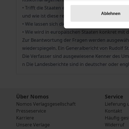
• Trifft die Staaten eine Verantwortung für das
Ablehnen
und wie ist diese rechtlich und politisch veranker
• Wie lassen sich diese Risiken ermitteln und zu
• Wie wird in europäischen Staaten konkret mit
Zur Beantwortung der Fragen werden ausgewählt
wiederspiegeln. Ein Generalbericht von Rudolf 
Die Verfasser sind ausgewiesene Kenner des Um
n Die Landesberichte sind in deutscher oder engl
Über Nomos
Service
Nomos Verlagsgesellschaft
Lieferung 
Presseservice
Kontakt
Karriere
Häufig ges
Unsere Verlage
Widerruf