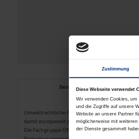
Zustimmung
Beschreibung
Diese Webseite verwendet 
Wir verwenden Cookies, um I
und die Zugriffe auf unsere 
Umweltrechtliche Fragen gewinnen im europäis
Website an unsere Partner fü
damit europaweit zum Thema geworden.
möglicherweise mit weiteren
der Dienste gesammelt habe
Die Fachgruppe Öffentliches Recht untersuchte a
Risikomanagements im öffentlichen Recht und b