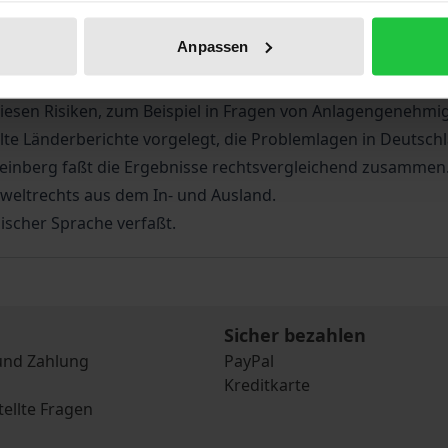
 Management und die Minimierung von Risiken, die sich aus 
Anpassen
t?
treffend bewerten?
 diesen Risiken, zum Beispiel in Fragen von Anlagengene
e Länderberichte vorgelegt, die Problemlagen in Deutschl
Steinberg faßt die Ergebnisse rechtsvergleichend zusammen
weltrechts aus dem In- und Ausland.
ischer Sprache verfaßt.
Sicher bezahlen
und Zahlung
PayPal
Kreditkarte
tellte Fragen