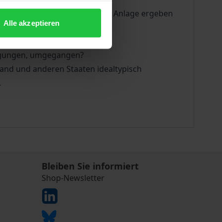
dem Betrieb einer industriellen Anlage ergeben
Alle akzeptieren
hmigungen, umgegangen?
and und anderen Staaten idealtypisch
.
Bleiben Sie informiert
Shop-Newsletter