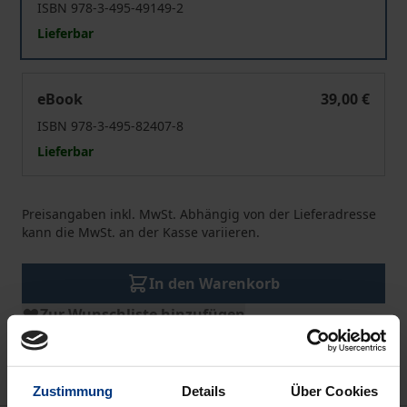
ISBN 978-3-495-49149-2
Lieferbar
Romantische Liebe im Licht neuer Naturphilosophie
eBook
39,00 €
ISBN 978-3-495-82407-8
Lieferbar
Preisangaben inkl. MwSt. Abhängig von der Lieferadresse
kann die MwSt. an der Kasse variieren.
In den Warenkorb
Zur Wunschliste hinzufügen
Hinweise zu Versandkosten
Zustimmung
Details
Über Cookies