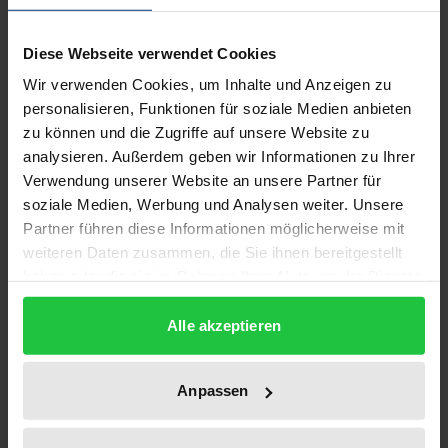
Beschreibung
Diese Webseite verwendet Cookies
„Nur durch die Liebe und durch das Bewusstsein der
Wir verwenden Cookies, um Inhalte und Anzeigen zu
personalisieren, Funktionen für soziale Medien anbieten
Liebe wird der Mensch zum Menschen.“ formulierte
zu können und die Zugriffe auf unsere Website zu
einst der frühromantische Philosoph Friedrich
analysieren. Außerdem geben wir Informationen zu Ihrer
Schlegel. Was aber bedeutet das? Was ist
Verwendung unserer Website an unsere Partner für
‚Romantische Liebe‘, wieso gibt es sie und inwiefern
soziale Medien, Werbung und Analysen weiter. Unsere
ist sie bildender Teil menschlicher Natur? Wie lässt
Partner führen diese Informationen möglicherweise mit
sie sich begrifflich fassen? Was geschieht im
weiteren Daten zusammen, die Sie ihnen bereitgestellt
haben oder die sie im Rahmen Ihrer Nutzung der Dienste
liebenden Körper? Wieso lieben wir gerade ‚ihn‘ oder
gesammelt haben.
‚sie‘? Wodurch erscheint uns das Lieben so
Alle akzeptieren
mystisch? Und lassen sich unsere Gefühle auf
physiologische Prozesse reduzieren oder residiert
Anpassen
die Liebe frei im menschlichen Geist?
Diese Fragen bilden den thematischen Anspruch des