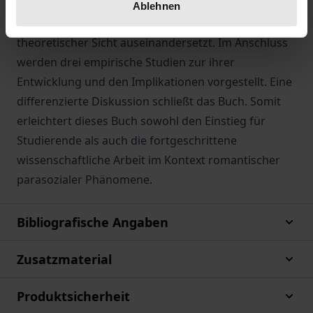
parasozialer Interaktionen und Beziehungen sowie
Ablehnen
deren Implikationen und Einflussfaktoren aus
theoretischer Sicht auseinandersetzt. Im Anschluss
werden drei empirische Studien zur ihrer
Entwicklung und den Implikationen vorgestellt. Eine
differenzierte Diskussion schließt das Buch. Somit
erleichtert dieses Buch sowohl den Einstieg für
Studierende als auch die fortgeschrittene
wissenschaftliche Arbeit im Kontext romantischer
parasozialer Phänomene.
Bibliografische Angaben
Zusatzmaterial
Produktsicherheit