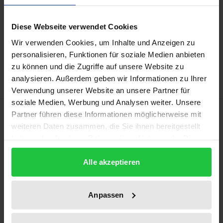
kann die MwSt. an der Kasse variieren.
Diese Webseite verwendet Cookies
In den Warenkorb
Wir verwenden Cookies, um Inhalte und Anzeigen zu
Zur Wunschliste hinzufügen
personalisieren, Funktionen für soziale Medien anbieten
Hinweise zu Versandkosten
zu können und die Zugriffe auf unsere Website zu
analysieren. Außerdem geben wir Informationen zu Ihrer
Verwendung unserer Website an unsere Partner für
soziale Medien, Werbung und Analysen weiter. Unsere
Beschreibung
Partner führen diese Informationen möglicherweise mit
weiteren Daten zusammen, die Sie ihnen bereitgestellt
haben oder die sie im Rahmen Ihrer Nutzung der Dienste
Romantische parasoziale Interaktionen und
gesammelt haben.
Beziehungen sind aus dem Alltag vieler
Alle akzeptieren
MediennutzerInnen nicht wegzudenken. Dennoch
wurden sie bislang kaum untersucht. Dieses Buch
Anpassen
begegnet dem Defizit, indem es sich zunächst mit
der Definition und Entwicklung romantischer