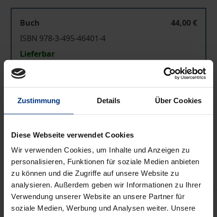
Buch
44,00 €
ISBN 978-3-495-46401-4
Lieferbar
Preisangaben inkl. MwSt. Abhängig von der Lieferadresse
kann die MwSt. an der Kasse variieren.
Zustimmung
Details
Über Cookies
In den Warenkorb
Diese Webseite verwendet Cookies
Zur Wunschliste hinzufügen
Wir verwenden Cookies, um Inhalte und Anzeigen zu
Hinweise zu Versandkosten
personalisieren, Funktionen für soziale Medien anbieten
zu können und die Zugriffe auf unsere Website zu
analysieren. Außerdem geben wir Informationen zu Ihrer
Verwendung unserer Website an unsere Partner für
Beschreibung
soziale Medien, Werbung und Analysen weiter. Unsere