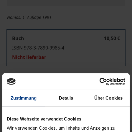
Nomos, 1. Auflage 1991
Buch
10,50 €
ISBN 978-3-7890-9985-4
Nicht lieferbar
In den Warenkorb
Zur Wunschliste hinzufügen
Zustimmung
Details
Über Cookies
Hinweise zu Versandkosten
Diese Webseite verwendet Cookies
Wir verwenden Cookies, um Inhalte und Anzeigen zu
Bibliografische Angaben