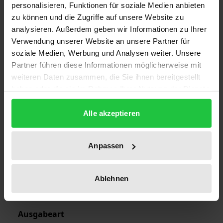
personalisieren, Funktionen für soziale Medien anbieten
zu können und die Zugriffe auf unsere Website zu
Auflage
analysieren. Außerdem geben wir Informationen zu Ihrer
Verwendung unserer Website an unsere Partner für
1
soziale Medien, Werbung und Analysen weiter. Unsere
Partner führen diese Informationen möglicherweise mit
ISBN
weiteren Daten zusammen, die Sie ihnen bereitgestellt
978-3-7890-9985-4
haben oder die sie im Rahmen Ihrer Nutzung der Dienste
gesammelt haben.
Erscheinungsdatum
Alle akzeptieren
01.01.1991
Erscheinungsjahr
Anpassen
1991
Verlag
Ablehnen
Nomos
Ausgabeart