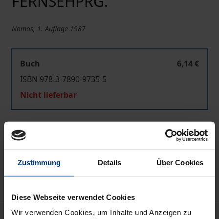
FERNSEHPRG.
Nomos, 1. Auflage 1987
Buch
6,14 €
ISBN 978-3-7890-9735-5
Nicht lieferbar
In den Warenkorb
Zur Wunschliste hinzufügen
Zustimmung
Details
Über Cookies
Hinweise zu Versandkosten
Diese Webseite verwendet Cookies
Wir verwenden Cookies, um Inhalte und Anzeigen zu
Bibliografische Angaben