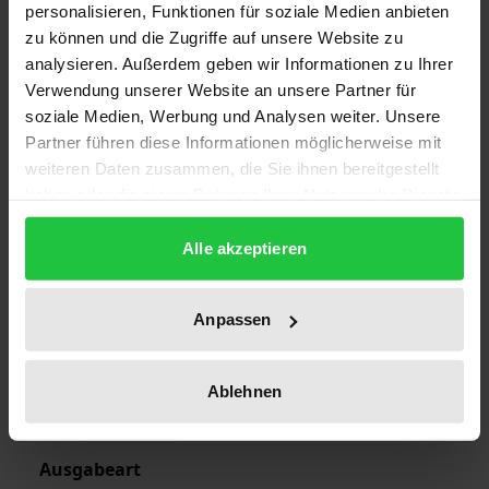
personalisieren, Funktionen für soziale Medien anbieten
zu können und die Zugriffe auf unsere Website zu
Auflage
analysieren. Außerdem geben wir Informationen zu Ihrer
Verwendung unserer Website an unsere Partner für
1
soziale Medien, Werbung und Analysen weiter. Unsere
Partner führen diese Informationen möglicherweise mit
ISBN
weiteren Daten zusammen, die Sie ihnen bereitgestellt
978-3-7890-9735-5
haben oder die sie im Rahmen Ihrer Nutzung der Dienste
gesammelt haben.
Erscheinungsdatum
Alle akzeptieren
22.06.1987
Erscheinungsjahr
Anpassen
1987
Verlag
Ablehnen
Nomos
Ausgabeart