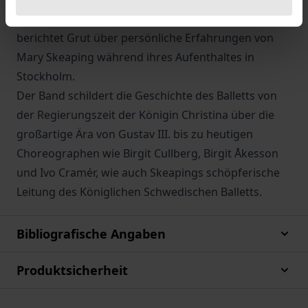
und seine Ansichten über Lucile Grahn. Desgleichen
berichtet Grut über persönliche Erfahrungen von
Mary Skeaping während ihres Aufenthaltes in
Stockholm.
Der Band schildert die Geschichte des Balletts von
der Regierungszeit der Königin Christina über die
großartige Ära von Gustav III. bis zu heutigen
Choreographen wie Birgit Cullberg, Birgit Åkesson
und Ivo Cramér, wie auch Skeapings schöpferische
Leitung des Königlichen Schwedischen Balletts.
Bibliografische Angaben
Produktsicherheit