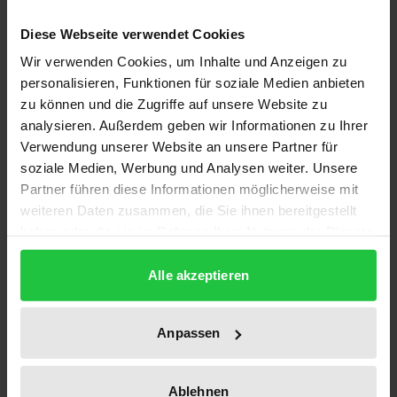
Ihr Werk enthält 328 Illustrationen, davon 69 in
Diese Webseite verwendet Cookies
Farbe, sowie einen Anhang, der alle Ballettstücke
Wir verwenden Cookies, um Inhalte und Anzeigen zu
auflistet, die zwischen 1693 und 1962 in Stockholm
personalisieren, Funktionen für soziale Medien anbieten
aufgeführt wurden. Grut macht neue Informationen
zu können und die Zugriffe auf unsere Website zu
zugänglich über Didelot und seine weisen Worte,
analysieren. Außerdem geben wir Informationen zu Ihrer
Per Christian Johansson, der den Grundstein zum
Verwendung unserer Website an unsere Partner für
soziale Medien, Werbung und Analysen weiter. Unsere
russischen Ballettunterricht legte und über Filippo
Partner führen diese Informationen möglicherweise mit
und Marie Taglioni. Gemälde von Marie in Stockholm
weiteren Daten zusammen, die Sie ihnen bereitgestellt
und ihre persönlichen Aufzeichnungen über den
haben oder die sie im Rahmen Ihrer Nutzung der Dienste
historischen Besuch in ihrer Heimatstadt ergänzen
gesammelt haben.
die Darstellung. Darüber hinaus werden Aussagen
Alle akzeptieren
von Tänzern über Michel Fokine, Antony Tudor und
Mary Skeaping präsentiert, wir lesen über die
Anpassen
Wurzeln der Legat-Familie, bekommen Einblicke in
Briefe von und an August Bournonville, erfahren
Ablehnen
über seine Bedeutung für das schwedische Theater