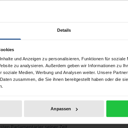
Buch
298,00 €
ISBN 978-3-487-13048-4
Lieferbar
Details
Preisangaben inkl. MwSt. Abhängig von der Lieferadresse kann
Cookies
nhalte und Anzeigen zu personalisieren, Funktionen für soziale
In den Warenkorb
Zur Wunschliste hinzufü
Website zu analysieren. Außerdem geben wir Informationen zu I
r soziale Medien, Werbung und Analysen weiter. Unsere Partner
Hinweise zu Versandkosten
 Daten zusammen, die Sie ihnen bereitgestellt haben oder die s
n.
Bibliografische Angaben
Anpassen
sten Parlamentarier seiner Zeit.