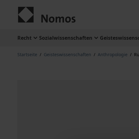
Zum Inhalt springen
Recht
Sozialwissenschaften
Geisteswissens
Startseite
/
Geisteswissenschaften
/
Anthropologie
/
Ru