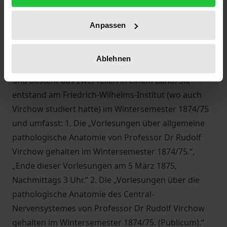
Pflichtgefühl es sich nicht nehmen ließ, in jedem
Semester mehrere Vorlesungen über Pathologische
Anpassen
Anatomie und daneben noch Spezialvorlesungen
und Kurse zur Pathologie zu halten. Die Nachschrift
Ablehnen
ist von dem Medizinstudenten Paul Styx verfasst
und besteht aus zwei Teilen in einem Band. Sie
entstand am Friedrich-Wilhelms-Institut (wo auch
Virchow studiert hatte) im Wintersemester 1874/75
und umfasst: 1. Die „Vorlesungen über allgemeine
pathologische Anatomie von Professor Dr Rudolf
Virchow gehalten im Wintersemester 1874/75.“,
„Ende dieser Vorlesungen am 5 März 1875,
Nachmittags 3 Uhr.“ 2. Die „Vorlesungen über die
pathologische Anatomie des Central-
Nervensystemes von Professor Dr Rudolf Virchow
gehalten im Wintersemester 1874/75. (Publicum).“