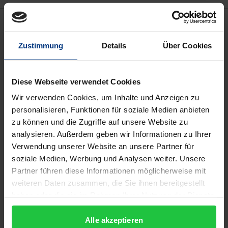
Beschreibung
Zustimmung
Details
Über Cookies
Rudolf Virchows Vorlesungstätigkeit als
Universitätslehrer der Pathologie dauerte über 50
Jahre. Überblickt man diesen Zeitraum bzw. das, was
Diese Webseite verwendet Cookies
uns aus ihm an handschriftlichen Zeugnissen
Wir verwenden Cookies, um Inhalte und Anzeigen zu
überliefert ist, so staunt man zunächst, dass uns aus
personalisieren, Funktionen für soziale Medien anbieten
zu können und die Zugriffe auf unsere Website zu
den späteren Jahren dieser Vorlesungstätigkeit
analysieren. Außerdem geben wir Informationen zu Ihrer
relativ wenige handschriftliche Studenten-
Verwendung unserer Website an unsere Partner für
Nachschriften überliefert sind. Im vorliegenden
soziale Medien, Werbung und Analysen weiter. Unsere
Bande handelt es sich um Vorlesungen aus der
Partner führen diese Informationen möglicherweise mit
mittleren Periode von Virchows medizinischer
weiteren Daten zusammen, die Sie ihnen bereitgestellt
Lehrtätigkeit, als er schon durch politische und
haben oder die sie im Rahmen Ihrer Nutzung der Dienste
gesammelt haben.
anthropologisch-ethnologisch-prähistorische
Alle akzeptieren
Arbeiten vielfältig belastet war, aber bei seinem