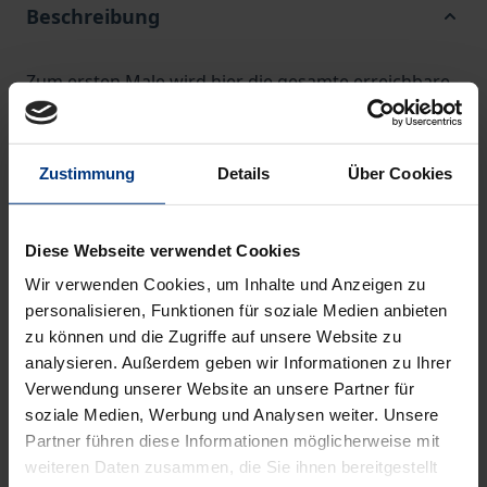
Beschreibung
Zum ersten Male wird hier die gesamte erreichbare
Korrespondenz Rudolf Virchows um Troja in vier
Bänden in historisch-kritischer Edition veröffentlicht.
Sie ersetzt damit höchst fehlerhafte Teileditionen,
Zustimmung
Details
Über Cookies
etwa des Briefwechsels Schliemann – Virchow. Drei
Bände sind jetzt neu erschienen, später folgt noch
Diese Webseite verwendet Cookies
ein vierter Nachtragsband, der ein Sonderregister
Wir verwenden Cookies, um Inhalte und Anzeigen zu
enthalten wird, das sich auf die ausführlichen
personalisieren, Funktionen für soziale Medien anbieten
Kommentare in den Registern von Band 68.3 für alle
zu können und die Zugriffe auf unsere Website zu
übrigen Bände bezieht. Anliegen ist, die
analysieren. Außerdem geben wir Informationen zu Ihrer
Korrespondenz um die Ausgrabungen Schliemanns
Verwendung unserer Website an unsere Partner für
und anderer in Troja und Hissarlik so vollständig wie
soziale Medien, Werbung und Analysen weiter. Unsere
Partner führen diese Informationen möglicherweise mit
es heute noch möglich ist in hervorragender Edition
weiteren Daten zusammen, die Sie ihnen bereitgestellt
vorzulegen und damit einen Ersatz zu bieten für die