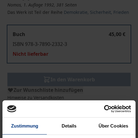
Nomos, 1. Auflage 1992, 381 Seiten
Das Werk ist Teil der Reihe
Demokratie, Sicherheit, Frieden
Buch
45,00 €
ISBN 978-3-7890-2332-3
Nicht lieferbar
In den Warenkorb
Zur Wunschliste hinzufügen
Hinweise zu Versandkosten
Zustimmung
Details
Über Cookies
Bibliografische Angaben