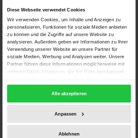
Diese Webseite verwendet Cookies
Auflage
Wir verwenden Cookies, um Inhalte und Anzeigen zu
1
personalisieren, Funktionen für soziale Medien anbieten
zu können und die Zugriffe auf unsere Website zu
ISBN
analysieren. Außerdem geben wir Informationen zu Ihrer
978-3-7890-2332-3
Verwendung unserer Website an unsere Partner für
soziale Medien, Werbung und Analysen weiter. Unsere
Untertitel
Partner führen diese Informationen möglicherweise mit
Neue Technologien, Rüstungsdynamik und
weiteren Daten zusammen, die Sie ihnen bereitgestellt
Stabilität
haben oder die sie im Rahmen Ihrer Nutzung der Dienste
gesammelt haben.
Erscheinungsdatum
Alle akzeptieren
19.03.1992
Erscheinungsjahr
Anpassen
1992
Verlag
Ablehnen