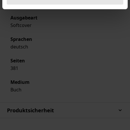
Nomos
Ausgabeart
Softcover
Sprachen
deutsch
Seiten
381
Medium
Buch
Produktsicherheit