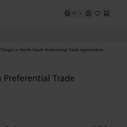
DE
f Origin in North-South Preferential Trade Agreements
 Preferential Trade
ements
Rules of Origin in North-South Preferential Trade Agreemen