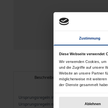
Zustimmung
Diese Webseite verwendet 
Wir verwenden Cookies, um I
und die Zugriffe auf unsere 
Website an unsere Partner fü
Beschreibung
Bib
möglicherweise mit weiteren
der Dienste gesammelt habe
Ursprungsregeln in Freihandelsabkommen werden 
Ursprungsregeln notwendig, um Zollbetrug zu ve
Ablehnen