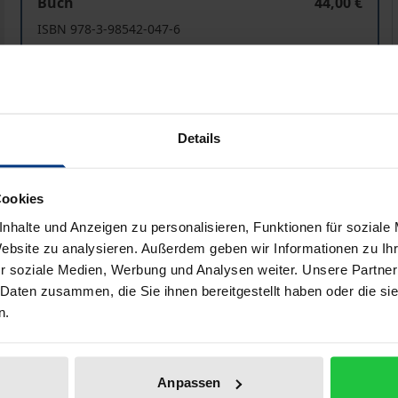
Buch
44,00 €
ISBN 978-3-98542-047-6
Lieferbar
Preisangaben inkl. MwSt. Abhängig von der Lieferadresse kann
Details
In den Warenkorb
Zur Wunschliste hinzufü
Hinweise zu Versandkosten
Cookies
nhalte und Anzeigen zu personalisieren, Funktionen für soziale
Website zu analysieren. Außerdem geben wir Informationen zu I
r soziale Medien, Werbung und Analysen weiter. Unsere Partner
liografische Angaben
Zusatzmaterial
 Daten zusammen, die Sie ihnen bereitgestellt haben oder die s
n.
kontrovers diskutiert, sind aber in der Wissenschaft weit
rhindern. In der Praxis sind Ursprungsregeln jedoch zu 
Anpassen