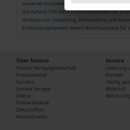
tausende komplexe Regeln hohe Kosten erzeuge
Die Autorin füllt diese Forschungslücke und zei
Analysen zur Gestaltung, Verhandlung und Ausw
Entwicklungsländern liefern Reformansätze für d
Über Nomos
Service
Nomos Verlagsgesellschaft
Lieferung 
Presseservice
Kontakt
Karriere
Häufig ges
Unsere Verlage
Widerruf
Inlibra
Abo kündi
Online-Module
Zeitschriften
NomosEvents