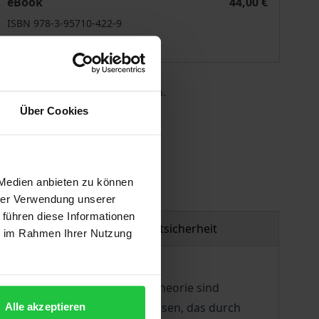
eBook
44,00 €
ISBN 978-3-95710-422-9
Lieferbar
 die MwSt. an der Kasse variieren.
Über Cookies
gen
 Medien anbieten zu können
hrer Verwendung unserer
 führen diese Informationen
Produktsicherheit
ie im Rahmen Ihrer Nutzung
gehend unerforscht. In der Theorie sind
einem Handelshindernis gewachsen, das durch
Alle akzeptieren