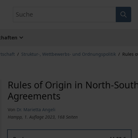
Suche
chaften
rtschaft
/
Struktur-, Wettbewerbs- und Ordnungspolitik
/
Rules o
Rules of Origin in North-South
Agreements
Von
Dr. Marietta Angeli
Hampp, 1. Auflage 2023, 168 Seiten
Rules of Origin in North-South Preferential Trade Agre