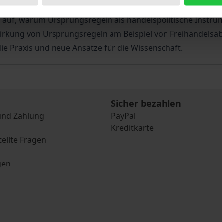
n und Wertschöpfungsketten stören kann.
gt auf, warum Ursprungsregeln als handelspolitische Instr
irkung von Ursprungsregeln am Beispiel von Freihandels
ie Praxis und neue Ansätze für die Wissenschaft.
Sicher bezahlen
und Zahlung
PayPal
Kreditkarte
tellte Fragen
gen