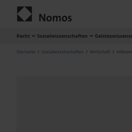
Zum Inhalt springen
Recht
Sozialwissenschaften
Geisteswissens
Startseite
/
Sozialwissenschaften
/
Wirtschaft
/
Volkswi