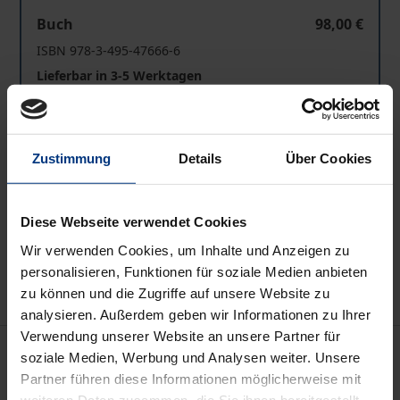
Russische Philosophie
Buch
98,00 €
ISBN 978-3-495-47666-6
Lieferbar in 3-5 Werktagen
Preisangaben inkl. MwSt. Abhängig von der Lieferadresse
kann die MwSt. an der Kasse variieren.
Zustimmung
Details
Über Cookies
In den Warenkorb
Diese Webseite verwendet Cookies
Zur Wunschliste hinzufügen
Wir verwenden Cookies, um Inhalte und Anzeigen zu
Hinweise zu Versandkosten
personalisieren, Funktionen für soziale Medien anbieten
zu können und die Zugriffe auf unsere Website zu
analysieren. Außerdem geben wir Informationen zu Ihrer
Verwendung unserer Website an unsere Partner für
Beschreibung
soziale Medien, Werbung und Analysen weiter. Unsere
Partner führen diese Informationen möglicherweise mit
weiteren Daten zusammen, die Sie ihnen bereitgestellt