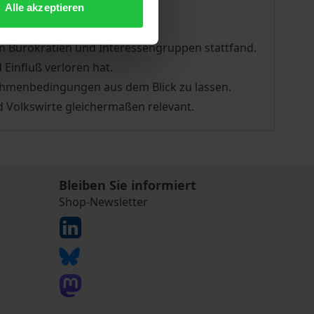
Alle akzeptieren
aß eine Verschiebung des
 Bürokratien und Interessengruppen stattfand.
Einfluß verloren hat.
n Rahmenbedingungen aus dem Blick zu lassen.
d Volkswirte gleichermaßen relevant.
Bleiben Sie informiert
Shop-Newsletter