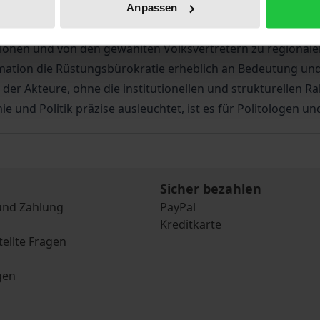
n Wirtschaft und eine der mächtigsten Bürokratien.
Anpassen
erdlovsk wird hier für den Rüstungssektor nachgewiesen, d
nen und von den gewählten Volksvertretern zu regionalen
mation die Rüstungsbürokratie erheblich an Bedeutung und 
se der Akteure, ohne die institutionellen und strukturelle
und Politik präzise ausleuchtet, ist es für Politologen un
Sicher bezahlen
und Zahlung
PayPal
Kreditkarte
tellte Fragen
gen