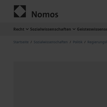
Zum Inhalt springen
Recht
Sozialwissenschaften
Geisteswissens
Startseite
/
Sozialwissenschaften
/
Politik
/
Regierungs