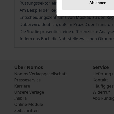
Rüstungssektor, einstmals Stolz der sowjetische
Ablehnen
Am Beispiel der Regionen St. Petersburg und Sv
Entscheidungszentrums von Moskau zu den Regio
Dabei wird deutlich, daß im Prozeß der Transfor
Die Studie präsentiert eine differenzierte Analy
Indem das Buch die Nahtstelle zwischen Ökonomie 
Über Nomos
Service
Nomos Verlagsgesellschaft
Lieferung 
Presseservice
Kontakt
Karriere
Häufig ges
Unsere Verlage
Widerruf
Inlibra
Abo kündi
Online-Module
Zeitschriften