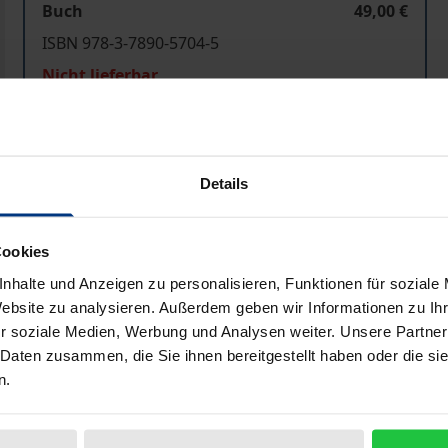
Buch
49,00 €
ISBN 978-3-7890-5704-5
Nicht lieferbar
In den Warenkorb
Zur Wunschliste hinzufü
Details
Hinweise zu Versandkosten
Cookies
nhalte und Anzeigen zu personalisieren, Funktionen für soziale
Bibliografische Angaben
Website zu analysieren. Außerdem geben wir Informationen zu I
r soziale Medien, Werbung und Analysen weiter. Unsere Partner
 Daten zusammen, die Sie ihnen bereitgestellt haben oder die s
uverteilung der Macht zwischen Zentrum und Regionen gefü
n.
wei Ziele verfolgt wurden – einerseits Entpolitisierung und
rgabe der Produktionsanlagen an verantwortliche Wirtscha