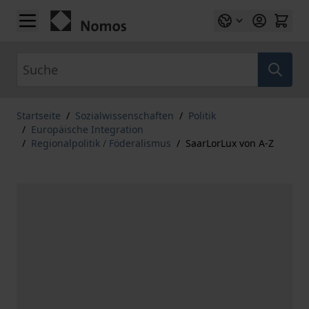
Zum Inhalt springen
Suche
Startseite
/
Sozialwissenschaften
/
Politik
/
Europäische Integration
/
Regionalpolitik / Föderalismus
/
SaarLorLux von A-Z