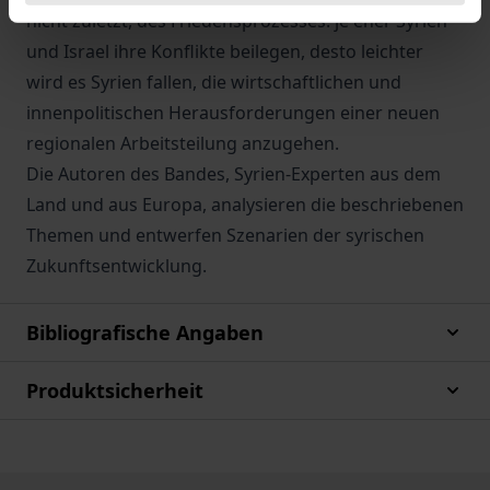
nicht zuletzt, des Friedensprozesses: je eher Syrien
und Israel ihre Konflikte beilegen, desto leichter
wird es Syrien fallen, die wirtschaftlichen und
innenpolitischen Herausforderungen einer neuen
regionalen Arbeitsteilung anzugehen.
Die Autoren des Bandes, Syrien-Experten aus dem
Land und aus Europa, analysieren die beschriebenen
Themen und entwerfen Szenarien der syrischen
Zukunftsentwicklung.
Bibliografische Angaben
Produktsicherheit