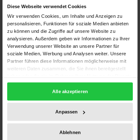
In einer Zeit, da alle Staaten des Nahen Ostens sich
Diese Webseite verwendet Cookies
auf die Herausforderungen beschleunigter
Wir verwenden Cookies, um Inhalte und Anzeigen zu
politischer und sozio-ökonomischer Veränderungen
personalisieren, Funktionen für soziale Medien anbieten
zu können und die Zugriffe auf unsere Website zu
vorbereiten müssen, ist auch Syrien unter starken
analysieren. Außerdem geben wir Informationen zu Ihrer
Anpassungsdruck geraten. Nicht nur wirtschaftliche
Verwendung unserer Website an unsere Partner für
Reformen sind notwendig. Wenn Syrien seinen Platz
soziale Medien, Werbung und Analysen weiter. Unsere
in einer zunehmend globalisierten Region
Partner führen diese Informationen möglicherweise mit
verteidigen will, werden Politik und Gesellschaft sich
weiteren Daten zusammen, die Sie ihnen bereitgestellt
zahlreichen Themen sehr viel intensiver widmen
haben oder die sie im Rahmen Ihrer Nutzung der Dienste
gesammelt haben.
müssen als bisher. Dazu gehören die Rolle der
Alle akzeptieren
Privatwirtschaft und die Führungsqualitäten lokaler
Manager, das Erziehungs- und Ausbildungssystem,
demographische Entwicklungen und ihre
Anpassen
Bedeutung für den Arbeitsmarkt, aber auch Fragen
der Sicherung des Wasserhaushalts, der politischen
Ablehnen
Liberalisierung, der Beziehungen zum Libanon und,