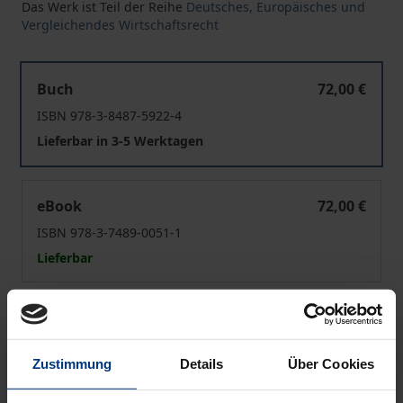
Das Werk ist Teil der Reihe
Deutsches, Europäisches und
Vergleichendes Wirtschaftsrecht
Schiedsrichterablehnung in internationalen Schiedsver
Buch
72,00 €
ISBN 978-3-8487-5922-4
Lieferbar in 3-5 Werktagen
Schiedsrichterablehnung in internationalen Schiedsver
eBook
72,00 €
ISBN 978-3-7489-0051-1
Lieferbar
Preisangaben inkl. MwSt. Abhängig von der Lieferadresse
kann die MwSt. an der Kasse variieren.
Zustimmung
Details
Über Cookies
In den Warenkorb