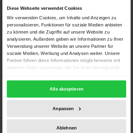
Zur Wunschliste hinzufügen
Diese Webseite verwendet Cookies
Hinweise zu Versandkosten
Wir verwenden Cookies, um Inhalte und Anzeigen zu
personalisieren, Funktionen für soziale Medien anbieten
zu können und die Zugriffe auf unsere Website zu
analysieren. Außerdem geben wir Informationen zu Ihrer
Beschreibung
Verwendung unserer Website an unsere Partner für
soziale Medien, Werbung und Analysen weiter. Unsere
Die Arbeit beinhaltet eine umfassende
Partner führen diese Informationen möglicherweise mit
weiteren Daten zusammen, die Sie ihnen bereitgestellt
vergleichende Analyse der Regelungen über die
haben oder die sie im Rahmen Ihrer Nutzung der Dienste
Schiedsrichterablehnung in den Schiedsordnungen
gesammelt haben.
internationaler Schiedsinstitutionen. Die
Alle akzeptieren
Voraussetzungen der Schiedsrichterablehnung
werden konkretisiert und die verfahrensrechtliche
Anpassen
Gestaltung der Schiedsrichterablehnung auf den
Prüfstand gestellt. Dabei wird insbesondere
berücksichtigt, inwieweit die derzeitigen
Ablehnen