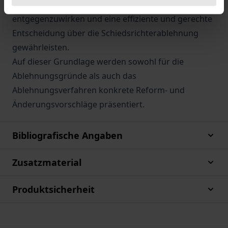
Regelungen geeignet sind, Verfahrensmissbrauch
entgegenzuwirken und eine effiziente und gerechte
Entscheidung über die Schiedsrichterablehnung
gewährleisten.
Auf dieser Grundlage werden sowohl für die
Ablehnungsgründe als auch das
Ablehnungsverfahren konkrete Reform- und
Änderungsvorschläge präsentiert.
Bibliografische Angaben
Zusatzmaterial
Produktsicherheit