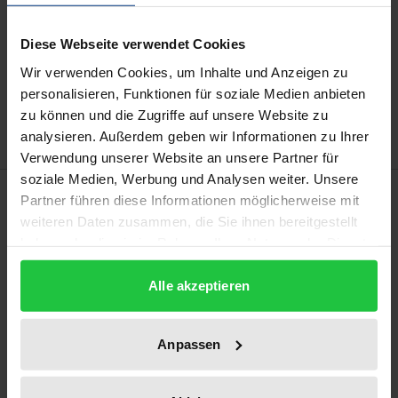
Diese Webseite verwendet Cookies
In den Warenkorb
Wir verwenden Cookies, um Inhalte und Anzeigen zu
Zur Wunschliste hinzufügen
personalisieren, Funktionen für soziale Medien anbieten
Hinweise zu Versandkosten
zu können und die Zugriffe auf unsere Website zu
analysieren. Außerdem geben wir Informationen zu Ihrer
Verwendung unserer Website an unsere Partner für
soziale Medien, Werbung und Analysen weiter. Unsere
Beschreibung
Partner führen diese Informationen möglicherweise mit
weiteren Daten zusammen, die Sie ihnen bereitgestellt
haben oder die sie im Rahmen Ihrer Nutzung der Dienste
Für den äußeren Beobachter ist das
gesammelt haben.
Schiedsverfahrensrecht arabischer Staaten eine
Alle akzeptieren
Enigma. Einige Probleme werden in der westlichen
Literatur rudimentär beschrieben, doch fehlt eine
systematische Darstellung, die auch die jüngsten
Anpassen
Umbrüche berücksichtigt. Die Arbeit analysiert die
arabischsprachige Rechtsprechung und Literatur im