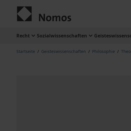
Zum Inhalt springen
Recht
Sozialwissenschaften
Geisteswissens
Startseite
/
Geisteswissenschaften
/
Philosophie
/
Theo