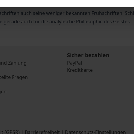
eine Ethik und Ästhetik sowie sein Versuch, das Leib-Seele-P
iften auch seine weniger bekannten Frühschriften. Schiller
 gerade auch für die analytische Philosophie des Geistes.
Sicher bezahlen
und Zahlung
PayPal
Kreditkarte
tellte Fragen
gen
it (GPSR)
|
Barrierefreiheit
|
Datenschutz-Einstellungen