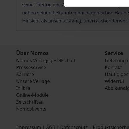
seine Theorie der Willensfreiheit und Bildung, s
neben seinen bekannten philosophischen Hauptschr
Hinsicht als anschlussfähig, überraschenderweise
Über Nomos
Service
Nomos Verlagsgesellschaft
Lieferung 
Presseservice
Kontakt
Karriere
Häufig ges
Unsere Verlage
Widerruf
Inlibra
Abo kündi
Online-Module
Zeitschriften
NomosEvents
Impressum
|
AGB
|
Datenschutz
|
Produktsicherhe