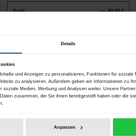
Schillers Philosophie des Geistes
Buch
49,00 €
ca.
ISBN 978-3-495-99938-7
Erscheint ca. Oktober 2026 (vormerkbar)
Details
Preisangaben inkl. MwSt. Abhängig von der Lieferadresse kann
Cookies
In den Warenkorb
Zur Wunschliste hinzufü
nhalte und Anzeigen zu personalisieren, Funktionen für soziale
Hinweise zu Versandkosten
Website zu analysieren. Außerdem geben wir Informationen zu I
r soziale Medien, Werbung und Analysen weiter. Unsere Partner
 Daten zusammen, die Sie ihnen bereitgestellt haben oder die s
n.
liografische Angaben
Zusatzmaterial
Anpassen
als eine Philosophie des Geistes und befragt sie auf ihren