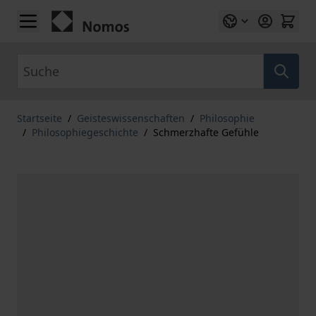
Zum Inhalt springen
Suche
Startseite
/
Geisteswissenschaften
/
Philosophie
/
Philosophiegeschichte
/
Schmerzhafte Gefühle