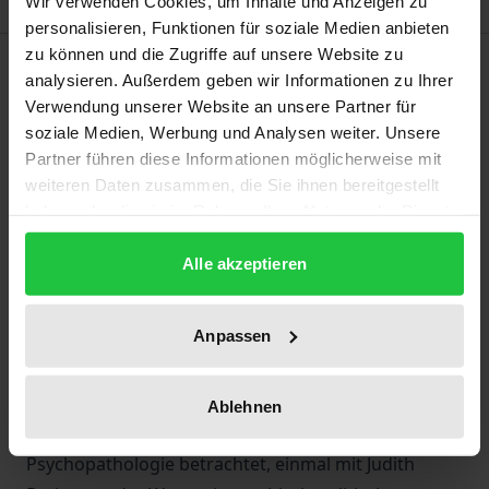
Wir verwenden Cookies, um Inhalte und Anzeigen zu
personalisieren, Funktionen für soziale Medien anbieten
zu können und die Zugriffe auf unsere Website zu
Beschreibung
analysieren. Außerdem geben wir Informationen zu Ihrer
Verwendung unserer Website an unsere Partner für
Diese erfahrungsorientierte phänomenologische
soziale Medien, Werbung und Analysen weiter. Unsere
Erkundung schmerzhafter Gefühle und emotionaler
Partner führen diese Informationen möglicherweise mit
weiteren Daten zusammen, die Sie ihnen bereitgestellt
Verletzbarkeit richtet sich an Menschen, die
haben oder die sie im Rahmen Ihrer Nutzung der Dienste
lebensnah mehr über Gefühle erfahren möchten.
gesammelt haben.
Sie bietet sowohl Philosoph:innen als auch
Alle akzeptieren
Psychotherapeut:innen eine Orientierung, wie
subjekthafte Erfahrung als leibliches Selbst und eine
Anpassen
Präformierung durch kollektive Diskurse
miteinander verflochten sind. Verletzbarkeit wird
darin einmal mit Bernhard Waldenfels und Thomas
Ablehnen
Fuchs von der Warte der phänomenologischen
Psychopathologie betrachtet, einmal mit Judith