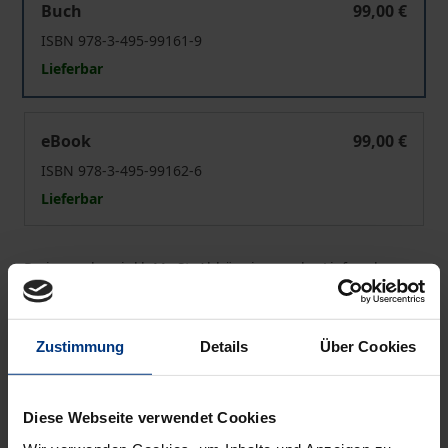
Buch
99,00 €
ISBN 978-3-495-99161-9
Lieferbar
Schmerzhafte Gefühle
eBook
99,00 €
ISBN 978-3-495-99162-6
Lieferbar
Preisangaben inkl. MwSt. Abhängig von der Lieferadresse
kann die MwSt. an der Kasse variieren.
In den Warenkorb
Zustimmung
Details
Über Cookies
Zur Wunschliste hinzufügen
Hinweise zu Versandkosten
Diese Webseite verwendet Cookies