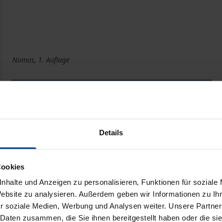
Nomos, 1. Auflage
Buch
3,32 €
ISBN 978-3-7890-9952-6
Nicht lieferbar
Details
Cookies
In den Warenkorb
Zur Wunschliste hinzufü
nhalte und Anzeigen zu personalisieren, Funktionen für soziale
Hinweise zu Versandkosten
Website zu analysieren. Außerdem geben wir Informationen zu I
r soziale Medien, Werbung und Analysen weiter. Unsere Partner
 Daten zusammen, die Sie ihnen bereitgestellt haben oder die s