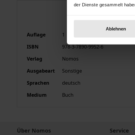
der Dienste gesammelt habe
Bibliografische Anga
Ablehnen
Auflage
1
ISBN
978-3-7890-9952-6
Verlag
Nomos
Ausgabeart
Sonstige
Sprachen
deutsch
Medium
Buch
Über Nomos
Service