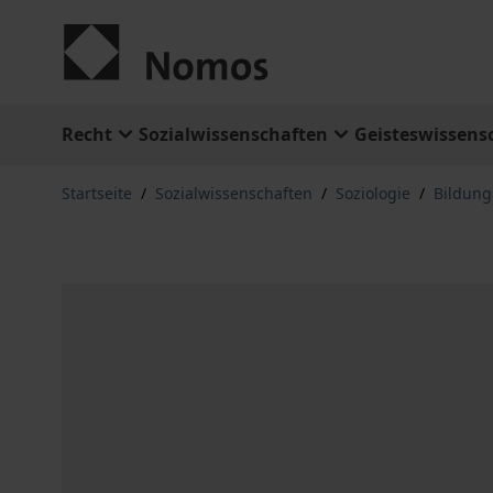
Zum Inhalt springen
Recht
Sozialwissenschaften
Geisteswissens
Startseite
/
Sozialwissenschaften
/
Soziologie
/
Bildung