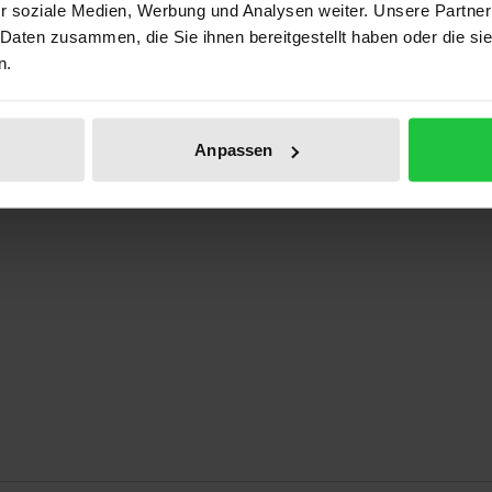
r soziale Medien, Werbung und Analysen weiter. Unsere Partner
 Daten zusammen, die Sie ihnen bereitgestellt haben oder die s
ungspolitische Diskussion in Deutschland und Österreich i
n.
Anpassen