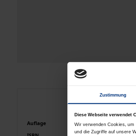
Zustimmung
Bibliografische Anga
Diese Webseite verwendet 
Auflage
1
Wir verwenden Cookies, um I
und die Zugriffe auf unsere 
ISBN
978-3-89913-428-5