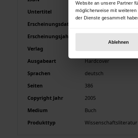
Website an unsere Partner fü
möglicherweise mit weiteren
Untertitel
Konzeptionen und bild
der Dienste gesammelt habe
Erscheinungsdatum
01.06.2005
Erscheinungsjahr
2005
Ablehnen
Verlag
Ergon
Ausgabeart
Hardcover
Sprachen
deutsch
Seiten
386
Copyright Jahr
2005
Medium
Buch
Produkttyp
Wissenschaftsliteratur