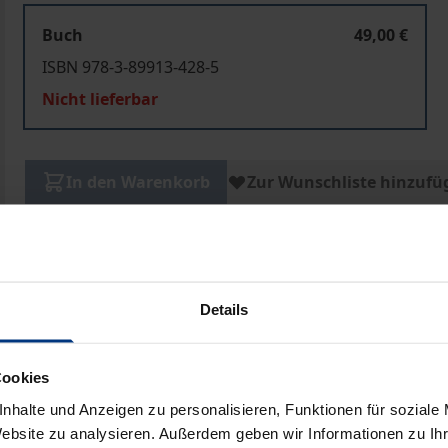
Buch
49,00 €
ISBN 978-3-89913-428-5
Nicht lieferbar
In den Warenkorb
Zur Wunschliste hinzufü
Hinweise zu Versandkosten
Details
ben
Cookies
nhalte und Anzeigen zu personalisieren, Funktionen für soziale
Website zu analysieren. Außerdem geben wir Informationen zu I