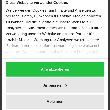
Diese Webseite verwendet Cookies
Wir verwenden Cookies, um Inhalte und Anzeigen zu
Dieses Buch soll zum Nachdenken über den
personalisieren, Funktionen für soziale Medien anbieten
Schulsport in den Klassen 1 bis 4 anregen und die
zu können und die Zugriffe auf unsere Website zu
Suche nach neuen Gestaltungsmöglichkeiten
analysieren. Außerdem geben wir Informationen zu Ihrer
unterstützen. Zu Beginn werden grundsätzliche
Verwendung unserer Website an unsere Partner für
soziale Medien, Werbung und Analysen weiter. Unsere
Positionen zum Fach Sport vorgestellt. In den
Partner führen diese Informationen möglicherweise mit
Kapiteln 2 und 3 stehen methodische
weiteren Daten zusammen, die Sie ihnen bereitgestellt
Gestaltungsmöglichkeiten von Lehr- und
haben oder die sie im Rahmen Ihrer Nutzung der Dienste
Lernprozessen im Zentrum. Dabei konzentriert sich
gesammelt haben.
das Kapitel 2 darauf, wie Bewegung, Spiel und Sport
Alle akzeptieren
durch die grundlegenden Handlungsformen
Erkunden, Üben, Spielen und Wetteifern für den
Anpassen
Schüler erschlossen werden. Kapitel 3 versucht
Antworten zu finden, wie der Schüler für die Sache
Ablehnen
motiviert werden kann und stellt damit mehr
pädagogisch-psychologische Aspekte in den