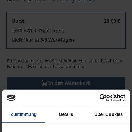
Buch
25,00 €
ISBN 978-3-89665-535-6
Lieferbar in 3-5 Werktagen
Preisangaben inkl. MwSt. Abhängig von der Lieferadresse
kann die MwSt. an der Kasse variieren.
In den Warenkorb
Zur Wunschliste hinzufügen
Hinweise zu Versandkosten
Zustimmung
Details
Über Cookies
Beschreibung