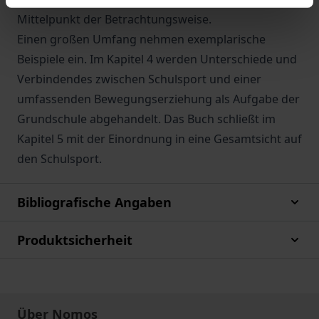
Mittelpunkt der Betrachtungsweise.
Einen großen Umfang nehmen exemplarische
Beispiele ein. Im Kapitel 4 werden Unterschiede und
Verbindendes zwischen Schulsport und einer
umfassenden Bewegungserziehung als Aufgabe der
Grundschule abgehandelt. Das Buch schließt im
Kapitel 5 mit der Einordnung in eine Gesamtsicht auf
den Schulsport.
Bibliografische Angaben
Produktsicherheit
Über Nomos