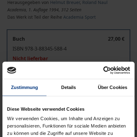
Herausgegeben von
Helmut Breuer
,
Roland Naul
Academia, 1. Auflage 1994, 312 Seiten
Das Werk ist Teil der Reihe
Academia Sport
Buch
27,00 €
ISBN 978-3-88345-588-4
Nicht lieferbar
In den Warenkorb
Zustimmung
Details
Über Cookies
Zur Wunschliste hinzufügen
Hinweise zu Versandkosten
Diese Webseite verwendet Cookies
Wir verwenden Cookies, um Inhalte und Anzeigen zu
personalisieren, Funktionen für soziale Medien anbieten
Beschreibung
zu können und die Zugriffe auf unsere Website zu